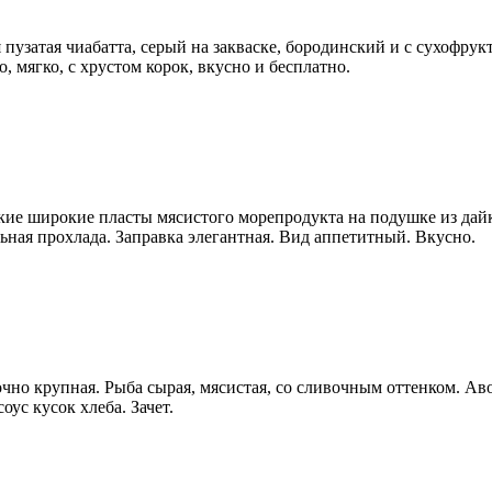
 пузатая чиабатта, серый на закваске, бородинский и с сухофрук
 мягко, с хрустом корок, вкусно и бесплатно.
нкие широкие пласты мясистого морепродукта на подушке из дайк
ьная прохлада. Заправка элегантная. Вид аппетитный. Вкусно.
аточно крупная. Рыба сырая, мясистая, со сливочным оттенком. А
оус кусок хлеба. Зачет.