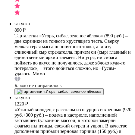
закуска
890 ₽
Тарталетки «Угорь, сибас, зеленое яблоко» (890 руб.) –
две корзинки из тонкого хрустящего теста. Сверху
мелкая серая масса непонятного толка, а внизу
сливочный сыр страчателла, причем он (сыр) главный и
единственный яркий элемент. Ни угря, ни сибаса
поймать во вкусе не получилось, даже яблоко куда-то
потерялось, – этого добиться сложно, но «Гусям»
удалось. Мимо.
Блюдо не понравилось
закуска
1220 ₽
«Утиный холодец с рассолом из огурцов и хреном» (920
руб.+300 руб.) – подача в кастрюле, наполненной
застывшей бульонной массой, в которой замерли
фрагменты птицы, свежий огурец и укроп. В качестве
дополнения прибыли зерновая горчица (150 руб,) и