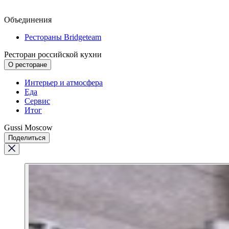
Объединения
Рестораны Bridgeteam
Ресторан российской кухни
О ресторане
Интерьер и атмосфера
Еда
Сервис
Итог
Gussi Moscow
Поделиться