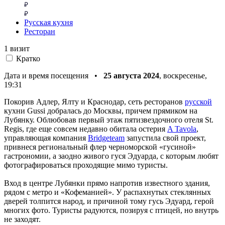
Русская кухня
Ресторан
1 визит
Кратко
Дата и время посещения •
25 августа 2024
, воскресенье,
19:31
Покорив Адлер, Ялту и Краснодар, сеть ресторанов
русской
кухни Gussi добралась до Москвы, причем прямиком на
Лубянку. Облюбовав первый этаж пятизвездочного отеля St.
Regis, где еще совсем недавно обитала остерия
A Tavola
,
управляющая компания
Bridgeteam
запустила свой проект,
привнеся региональный флер черноморской «гусиной»
гастрономии, а заодно живого гуся Эдуарда, с которым любят
фотографироваться проходящие мимо туристы.
Вход в центре Лубянки прямо напротив известного здания,
рядом с метро и «Кофеманией». У распахнутых стеклянных
дверей толпится народ, и причиной тому гусь Эдуард, герой
многих фото. Туристы радуются, позируя с птицей, но внутрь
не заходят.