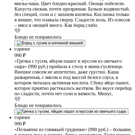
миска-чаша. Цвет бледно-красный. Овощи побелели.
Капуста свежая, почти прозрачная. Бульон водянистый,
без специй, соли и с запахом кипятка. Кислинка только
в вишне, что плавала сверху. Сладости ноль. Из плюсов
– мяса и овощей много. Как борщ слабо.
Блюдо не понравилось
горячее
990 ₽
«Гречка с гусем, яйцом пашот и муссом из овечьего
сыра» (990 руб.) прибыла к столу в мини-гусятнице.
Внешне совсем не аппетитно, даже грустно. Каша
разваренная, с мясом и под массой белого соуса, в
котором читалась активная кислота. Сбоку яйцо пашот,
которое приятно растекалось желтком. Во вкусе перебор
по сладости, почти нет соли и вязкость. Минус.
Блюдо не понравилось
горячее
990 ₽
«Пельмени из говяжьей грудинки» (990 руб.) – большие,
в зелени лука и укропе. Лепка аккуратная. Тесто тонкое,