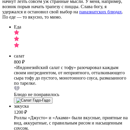
начнут лезть совсем уж странные мысли. У меня, например,
возник порыв начать трапезу с пиццы. Слава богу, я
удержался и остановил свой выбор на
паназиатских блюдах
.
По еде — то вкусно, то мимо.
Еда
салат
800 ₽
«Индонезийский салат с тофу» разочаровал каждым
своим ингредиентом, от неприятного, отталкивающего
сыра тофу до пустого, монотонного соуса, размазанного
по тарелке.
Блюдо не понравилось
закуска
1200 ₽
Роллы «Джусто» и «Аками» были вкусные, приятные на
вид, аккуратные, с правильным рисом и насыщенным
соусом.