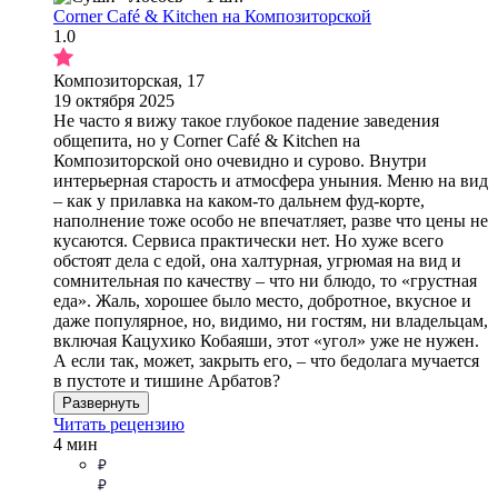
Corner Café & Kitchen на Композиторской
1.0
Композиторская, 17
19 октября 2025
Не часто я вижу такое глубокое падение заведения
общепита, но у Сorner Café & Kitchen на
Композиторской оно очевидно и сурово. Внутри
интерьерная старость и атмосфера уныния. Меню на вид
– как у прилавка на каком-то дальнем фуд-корте,
наполнение тоже особо не впечатляет, разве что цены не
кусаются. Сервиса практически нет. Но хуже всего
обстоят дела с едой, она халтурная, угрюмая на вид и
сомнительная по качеству – что ни блюдо, то «грустная
еда». Жаль, хорошее было место, добротное, вкусное и
даже популярное, но, видимо, ни гостям, ни владельцам,
включая Кацухико Кобаяши, этот «угол» уже не нужен.
А если так, может, закрыть его, – что бедолага мучается
в пустоте и тишине Арбатов?
Развернуть
Читать рецензию
4 мин