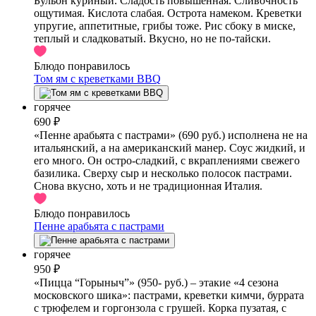
Бульон куриный. Сладость повышенная. Сливочность
ощутимая. Кислота слабая. Острота намеком. Креветки
упругие, аппетитные, грибы тоже. Рис сбоку в миске,
теплый и сладковатый. Вкусно, но не по-тайски.
Блюдо понравилось
Том ям с креветками BBQ
горячее
690 ₽
«Пенне арабьята с пастрами» (690 руб.) исполнена не на
итальянский, а на американский манер. Соус жидкий, и
его много. Он остро-сладкий, с вкраплениями свежего
базилика. Сверху сыр и несколько полосок пастрами.
Снова вкусно, хоть и не традиционная Италия.
Блюдо понравилось
Пенне арабьята с пастрами
горячее
950 ₽
«Пицца “Горыныч”» (950- руб.) – этакие «4 сезона
московского шика»: пастрами, креветки кимчи, буррата
с трюфелем и горгонзола с грушей. Корка пузатая, с