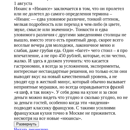
1 августа
Нюанс в «Нюансе» заключается в том, что он пролетел
или не долетел до самого определения термина –
«Нюанс — едва уловимое различие, тонкий оттенок,
мелкая подробность или переход в чем-либо (в цвете,
звуке, смысле или значении)». Тонкости и едва
уловимого различия с другими заведениями столицы не
вышло, вместо этого есть приятный двор, скорее всего
веселые вечера для молодежи, лаконичное меню и
слабая, даже грубая еда. Один «багет» чего стоил – я про
впечатление, а не про 450 рублей, которые, если честно,
жалко. И здесь я должен уточнить: что касается
гастрономии, я всегда за усложнения, эксперименты,
интересные нестандартные решения, но только если они
выводят вкус на новый качественный уровень, а не
уводят еду в жесткий минус, который обычно вызывает
неприятные мурашки, но всегда оправдывается фразой
«я шеф, я так вижу». У себя дома на кухне и за свои
деньги можно видеть что угодно и сколько угодно, но не
за деньги гостей, особенно когда эти «видения»
подводят классику французов. С такими усилиями
французская кухня точно в Москве не приживется.
несмотря на все новые «нюансы».
Развернуть
Читать рецензию