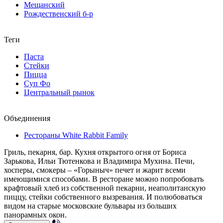
Мещанский
Рождественский б-р
Теги
Паста
Стейки
Пицца
Суп Фо
Центральный рынок
Объединения
Рестораны White Rabbit Family
Гриль, пекарня, бар. Кухня открытого огня от Бориса
Зарькова, Ильи Тютенкова и Владимира Мухина. Печи,
хосперы, смокеры – «Горыныч» печет и жарит всеми
имеющимися способами. В ресторане можно попробовать
крафтовый хлеб из собственной пекарни, неаполитанскую
пиццу, стейки собственного вызревания. И полюбоваться
видом на старые московские бульвары из больших
панорамных окон.