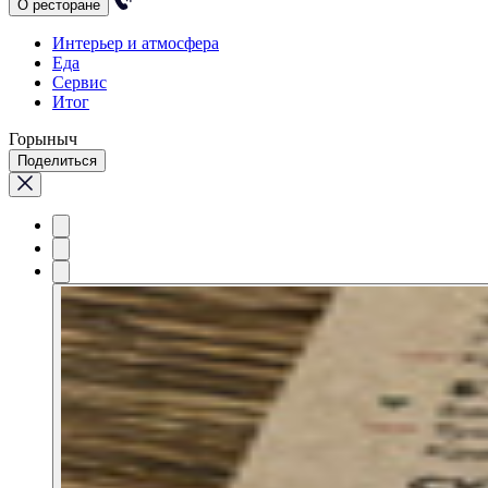
О ресторане
Интерьер и атмосфера
Еда
Сервис
Итог
Горыныч
Поделиться