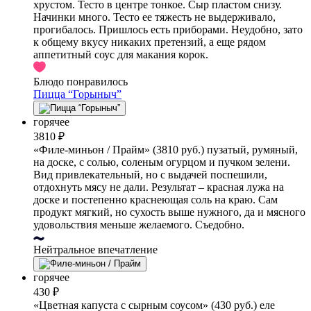
хрустом. Тесто в центре тонкое. Сыр пластом снизу.
Начинки много. Тесто ее тяжесть не выдерживало,
прогибалось. Пришлось есть приборами. Неудобно, зато
к общему вкусу никаких претензий, а еще рядом
аппетитный соус для макания корок.
Блюдо понравилось
Пицца “Горыныч”
горячее
3810 ₽
«Филе-миньон / Прайм» (3810 руб.) пузатый, румяный,
на доске, с солью, соленым огурцом и пучком зелени.
Вид привлекательный, но с выдачей поспешили,
отдохнуть мясу не дали. Результат – красная лужа на
доске и постепенно краснеющая соль на краю. Сам
продукт мягкий, но сухость выше нужного, да и мясного
удовольствия меньше желаемого. Съедобно.
Нейтральное впечатление
горячее
430 ₽
«Цветная капуста с сырным соусом» (430 руб.) еле