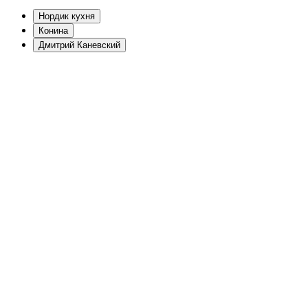
Нордик кухня
Конина
Дмитрий Каневский