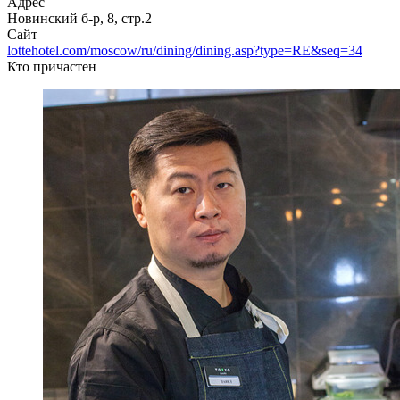
Адрес
Новинский б-р, 8, стр.2
Сайт
lottehotel.com/moscow/ru/dining/dining.asp?type=RE&seq=34
Кто причастен