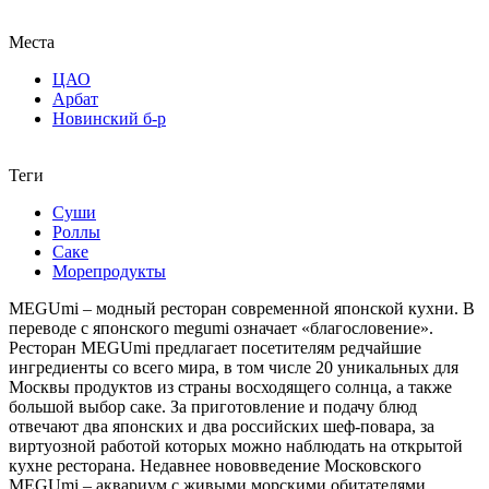
Места
ЦАО
Арбат
Новинский б-р
Теги
Суши
Роллы
Саке
Морепродукты
MEGUmi – модный ресторан современной японской кухни. В
переводе с японского megumi означает «благословение».
Ресторан MEGUmi предлагает посетителям редчайшие
ингредиенты со всего мира, в том числе 20 уникальных для
Москвы продуктов из страны восходящего солнца, а также
большой выбор саке. За приготовление и подачу блюд
отвечают два японских и два российских шеф-повара, за
виртуозной работой которых можно наблюдать на открытой
кухне ресторана. Недавнее нововведение Московского
MEGUmi – аквариум с живыми морскими обитателями.