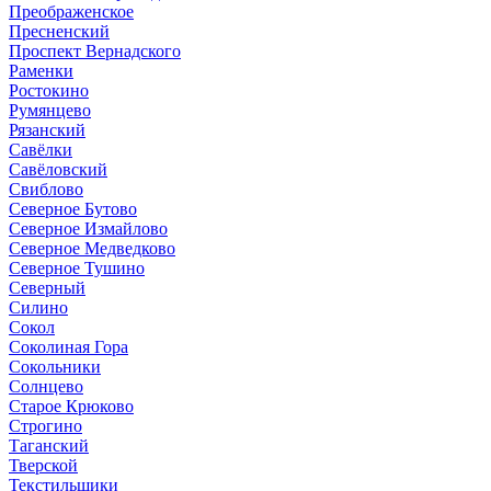
Преображенское
Пресненский
Проспект Вернадского
Раменки
Ростокино
Румянцево
Рязанский
Савёлки
Савёловский
Свиблово
Северное Бутово
Северное Измайлово
Северное Медведково
Северное Тушино
Северный
Силино
Сокол
Соколиная Гора
Сокольники
Солнцево
Старое Крюково
Строгино
Таганский
Тверской
Текстильщики