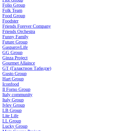
Folio Group
Folk Team
Food Group
Foodster
Friends Forever Company
Friends Orchestra
Funny Family
Future Group
GasparovLife
GG Group
Ginza Project
Gourmet Allaince
GT (Галактион Табидзе)
Gusto Group
Hart Group
Iconfood
Il Forno Group
Italy community
Italy Group
Ivlev Group
LB Group
Lite Life
LL Group
Lucky Group