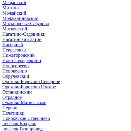
Мещанский
Митино
Можайский
Молжаниновский
Москворечье-Сабурово
Московский
Нагатино-Садовники
Нагатинский Затон
Нагорный
Некрасовка
Нижегородский
Ново-Переделкино
Новогиреево
Новокосино
Обручевский
Орехово-Борисово Северное
Орехово-Борисово Южное
Останкинский
Отрадное
Очаково-Матвеевское
Перово
Печатники
Покровское-Стрешнево
посёлок Валуево
посёлок Газопровод