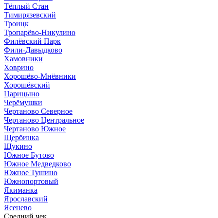
Тёплый Стан
Тимирязевский
Троицк
Тропарёво-Никулино
Филёвский Парк
Фили-Давыдково
Хамовники
Ховрино
Хорошёво-Мнёвники
Хорошёвский
Царицыно
Черёмушки
Чертаново Северное
Чертаново Центральное
Чертаново Южное
Щербинка
Щукино
Южное Бутово
Южное Медведково
Южное Тушино
Южнопортовый
Якиманка
Ярославский
Ясенево
Средний чек