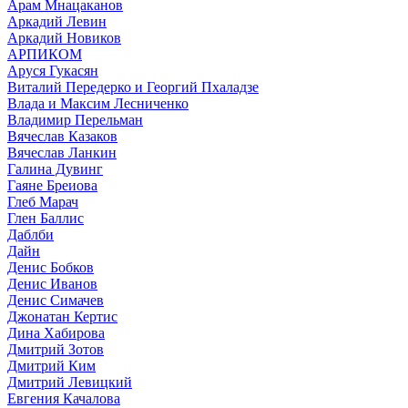
Арам Мнацаканов
Аркадий Левин
Аркадий Новиков
АРПИКОМ
Аруся Гукасян
Виталий Передерко и Георгий Пхаладзе
Влада и Максим Лесниченко
Владимир Перельман
Вячеслав Казаков
Вячеслав Ланкин
Галина Дувинг
Гаяне Бреиова
Глеб Марач
Глен Баллис
Даблби
Дайн
Денис Бобков
Денис Иванов
Денис Симачев
Джонатан Кертис
Дина Хабирова
Дмитрий Зотов
Дмитрий Ким
Дмитрий Левицкий
Евгения Качалова