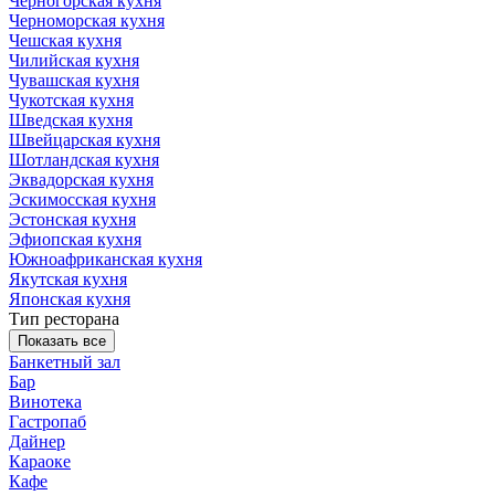
Черногорская кухня
Черноморская кухня
Чешская кухня
Чилийская кухня
Чувашская кухня
Чукотская кухня
Шведская кухня
Швейцарская кухня
Шотландская кухня
Эквадорская кухня
Эскимосская кухня
Эстонская кухня
Эфиопская кухня
Южноафриканская кухня
Якутская кухня
Японская кухня
Тип ресторана
Показать все
Банкетный зал
Бар
Винотека
Гастропаб
Дайнер
Караоке
Кафе