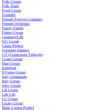
Folio Group
Folk Team
Food Group
Foodster
Friends Forever Company
Friends Orchestra
Funny Family
Future Group
GasparovLife
GG Group
Ginza Project
Gourmet Allaince
GT (Галактион Табидзе)
Gusto Group
Hart Group
Iconfood
Il Forno Group
Italy community
Italy Group
Ivlev Group
LB Group
Lite Life
LL Group
Lucky Group
Main Course Project