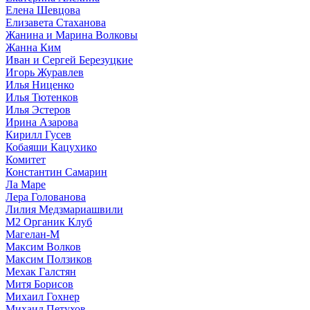
Елена Шевцова
Елизавета Стаханова
Жанина и Марина Волковы
Жанна Ким
Иван и Сергей Березуцкие
Игорь Журавлев
Илья Ниценко
Илья Тютенков
Илья Эстеров
Ирина Азарова
Кирилл Гусев
Кобаяши Кацухико
Комитет
Константин Самарин
Ла Маре
Лера Голованова
Лилия Медзмариашвили
М2 Органик Клуб
Магелан-М
Максим Волков
Максим Ползиков
Мехак Галстян
Митя Борисов
Михаил Гохнер
Михаил Петухов