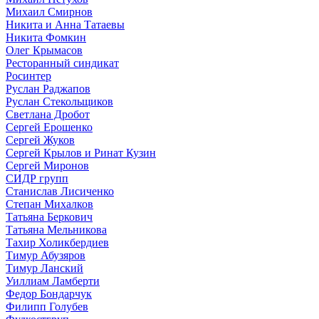
Михаил Смирнов
Никита и Анна Татаевы
Никита Фомкин
Олег Крымасов
Ресторанный синдикат
Росинтер
Руслан Раджапов
Руслан Стекольщиков
Светлана Дробот
Сергей Ерошенко
Сергей Жуков
Сергей Крылов и Ринат Кузин
Сергей Миронов
СИДР групп
Станислав Лисиченко
Степан Михалков
Татьяна Беркович
Татьяна Мельникова
Тахир Холикбердиев
Тимур Абузяров
Тимур Ланский
Уиллиам Ламберти
Федор Бондарчук
Филипп Голубев