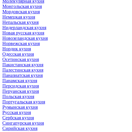
Молекулярная кухня
Монгольская кухня
Мордовская кухня
Немецкая кухня
Непальская кухня
Нидерландская кухня
Новая русская кухня
Новозеландская кухня
Норвежская кухня
Нордик кухня
Одесская кухня
Осетинская кухня
Пакистанская кухня
Палестинская кухня
Паназиатская кухня
Панамская кухня
Персидская кухня
Перуанская кухня
Польская кухня
Португальская кухня
Румынская кухня
Русская кухня
Сербская кухня
Сингапурская кухня
Сирийская кухня