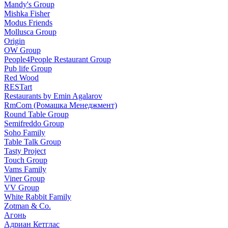
Mandy's Group
Mishka Fisher
Modus Friends
Mollusca Group
Origin
OW Group
People4People Restaurant Group
Pub life Group
Red Wood
RESTart
Restaurants by Emin Agalarov
RmCom (Ромашка Менеджмент)
Round Table Group
Semifreddo Group
Soho Family
Table Talk Group
Tasty Project
Touch Group
Vams Family
Viner Group
VV Group
White Rabbit Family
Zotman & Co.
Агонь
Адриан Кетглас