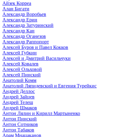
Айзек Корреа
Алан Бигати
Александр Воробьев
Александр Ерин
Александр Затуринский
Александр Кан
Александр Оганезов
Александр Раппопорт
Алексей Буров и Павел Кокков
Алексей Губкин
Алексей и Дмитрий Васильчуки
Алексей Ковалев
Алексей Ольховой
Алексей Пинский
Анатолий Комм
Анатолий Ляпидевский и Евгения Турейкис
Андрей Деллос
Андрей Зайцев
Андрей Телеш
Андрей Шмаков
Антон Лялин и Кирилл Мартыненко
Антон Пинский
Антон Сотников
Антон Табаков
Арам Мнацаканов