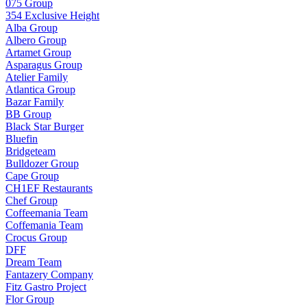
075 Group
354 Exclusive Height
Alba Group
Albero Group
Artamet Group
Asparagus Group
Atelier Family
Atlantica Group
Bazar Family
BB Group
Black Star Burger
Bluefin
Bridgeteam
Bulldozer Group
Cape Group
CH1EF Restaurants
Chef Group
Coffeemania Team
Coffemania Team
Crocus Group
DFF
Dream Team
Fantazery Company
Fitz Gastro Project
Flor Group