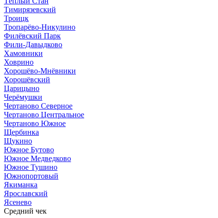
Тёплый Стан
Тимирязевский
Троицк
Тропарёво-Никулино
Филёвский Парк
Фили-Давыдково
Хамовники
Ховрино
Хорошёво-Мнёвники
Хорошёвский
Царицыно
Черёмушки
Чертаново Северное
Чертаново Центральное
Чертаново Южное
Щербинка
Щукино
Южное Бутово
Южное Медведково
Южное Тушино
Южнопортовый
Якиманка
Ярославский
Ясенево
Средний чек