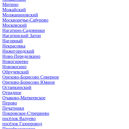
Митино
Можайский
Молжаниновский
Москворечье-Сабурово
Московский
Нагатино-Садовники
Нагатинский Затон
Нагорный
Некрасовка
Нижегородский
Ново-Переделкино
Новогиреево
Новокосино
Обручевский
Орехово-Борисово Северное
Орехово-Борисово Южное
Останкинский
Отрадное
Очаково-Матвеевское
Перово
Печатники
Покровское-Стрешнево
посёлок Валуево
посёлок Газопровод
Преображенское