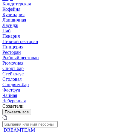
Кондитерская
Кофейня
Кулинария
Лапшичная
Лаундж
Паб
Пекарня
Пивной ресторан
Пиццерия
Ресторан
Рыбный ресторан
Рюмочная
Спорт-бар
Стейкхаус
Столовая
Сэндвич-бар
Фастфуд
Чайная
Чебуречная
Создатели
Показать все
.DREAMTEAM