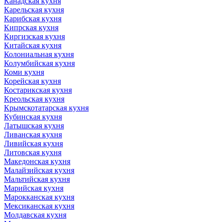
Канадская кухня
Карельская кухня
Карибская кухня
Кипрская кухня
Киргизская кухня
Китайская кухня
Колониальная кухня
Колумбийская кухня
Коми кухня
Корейская кухня
Костарикская кухня
Креольская кухня
Крымскотатарская кухня
Кубинская кухня
Латышская кухня
Ливанская кухня
Ливийская кухня
Литовская кухня
Македонская кухня
Малайзийская кухня
Мальтийская кухня
Марийская кухня
Марокканская кухня
Мексиканская кухня
Молдавская кухня