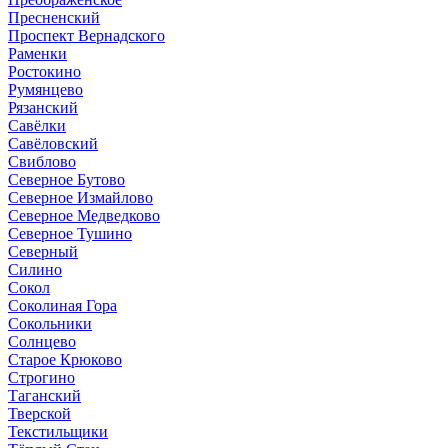
Пресненский
Проспект Вернадского
Раменки
Ростокино
Румянцево
Рязанский
Савёлки
Савёловский
Свиблово
Северное Бутово
Северное Измайлово
Северное Медведково
Северное Тушино
Северный
Силино
Сокол
Соколиная Гора
Сокольники
Солнцево
Старое Крюково
Строгино
Таганский
Тверской
Текстильщики