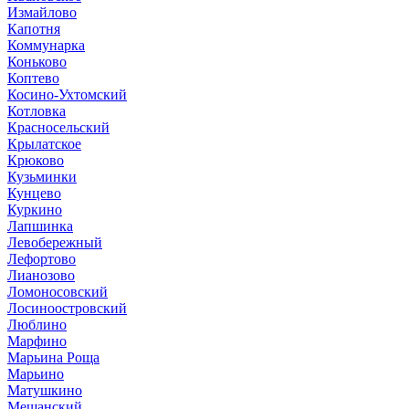
Измайлово
Капотня
Коммунарка
Коньково
Коптево
Косино-Ухтомский
Котловка
Красносельский
Крылатское
Крюково
Кузьминки
Кунцево
Куркино
Лапшинка
Левобережный
Лефортово
Лианозово
Ломоносовский
Лосиноостровский
Люблино
Марфино
Марьина Роща
Марьино
Матушкино
Мещанский