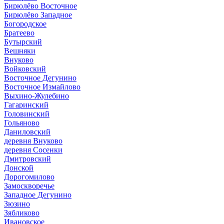
Бирюлёво Восточное
Бирюлёво Западное
Богородское
Братеево
Бутырский
Вешняки
Внуково
Войковский
Восточное Дегунино
Восточное Измайлово
Выхино-Жулебино
Гагаринский
Головинский
Гольяново
Даниловский
деревня Внуково
деревня Сосенки
Дмитровский
Донской
Дорогомилово
Замоскворечье
Западное Дегунино
Зюзино
Зябликово
Ивановское