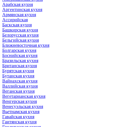
Арабская кухня
Аргентинская кухня
Армянская кухня
Ассирийская
Баскская кухня
Башкирская кухня
Белорусская кухня
Бельгийская кухня
Ближневосточная кухня
Болгарская кухня
Боснийская кухня
Бразильская кухня
Британская кухня
Бурятская кухня
Бутанская кухня
Вайнахская кухня
Валлийская кухня
Веганская кухня
Вегетарианская кухня
Венгерская кухня
Венесуэльская кухня
Вьетнамская кухня
Гавайская кухня
Гаитянская кухня
Гондурасская кухня