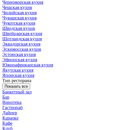
Черноморская кухня
Чешская кухня
Чилийская кухня
Чувашская кухня
Чукотская кухня
Шведская кухня
Швейцарская кухня
Шотландская кухня
Эквадорская кухня
Эскимосская кухня
Эстонская кухня
Эфиопская кухня
Южноафриканская кухня
Якутская кухня
Японская кухня
Тип ресторана
Показать все
Банкетный зал
Бар
Винотека
Гастропаб
Дайнер
Караоке
Кафе
Клуб