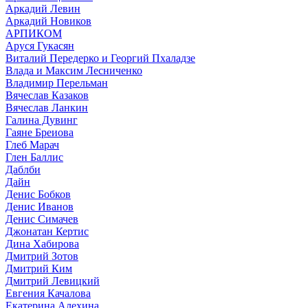
Аркадий Левин
Аркадий Новиков
АРПИКОМ
Аруся Гукасян
Виталий Передерко и Георгий Пхаладзе
Влада и Максим Лесниченко
Владимир Перельман
Вячеслав Казаков
Вячеслав Ланкин
Галина Дувинг
Гаяне Бреиова
Глеб Марач
Глен Баллис
Даблби
Дайн
Денис Бобков
Денис Иванов
Денис Симачев
Джонатан Кертис
Дина Хабирова
Дмитрий Зотов
Дмитрий Ким
Дмитрий Левицкий
Евгения Качалова
Екатерина Алехина