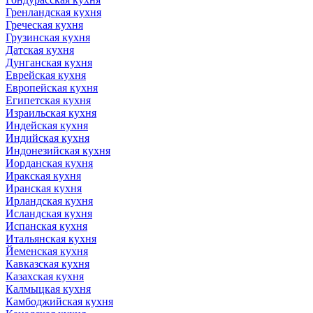
Гренландская кухня
Греческая кухня
Грузинская кухня
Датская кухня
Дунганская кухня
Еврейская кухня
Европейская кухня
Египетская кухня
Израильская кухня
Индейская кухня
Индийская кухня
Индонезийская кухня
Иорданская кухня
Иракская кухня
Иранская кухня
Ирландская кухня
Исландская кухня
Испанская кухня
Итальянская кухня
Йеменская кухня
Кавказская кухня
Казахская кухня
Калмыцкая кухня
Камбоджийская кухня