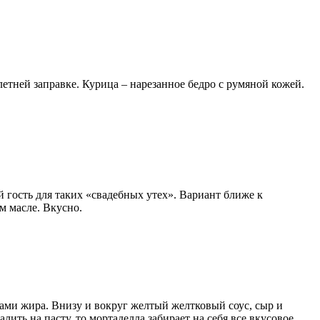
летней заправке. Курица – нарезанное бедро с румяной кожей.
 гость для таких «свадебных утех». Вариант ближе к
м масле. Вкусно.
нами жира. Внизу и вокруг желтый желтковый соус, сыр и
ить на пасту, то мортаделла забирает на себя все вкусовое