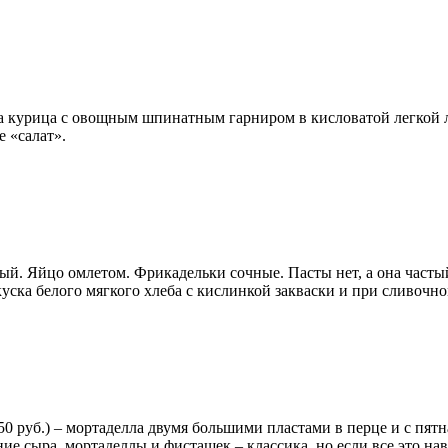
ат, а курица с овощным шпинатным гарниром в кисловатой легкой 
е «салат».
ый. Яйцо омлетом. Фрикадельки сочные. Пасты нет, а она частый
куска белого мягкого хлеба с кислинкой закваски и при сливочно
50 руб.) – мортаделла двумя большими пластами в перце и с пят
 сыра, мортаделлы и фисташек – классика, но если все это навал