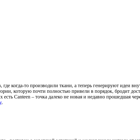
где когда-то производили ткани, а теперь генерируют идеи внут
ории, которую почти полностью привели в порядок, бродит дост
х есть Canteen – точка далеко не новая и недавно прошедшая че
y
.