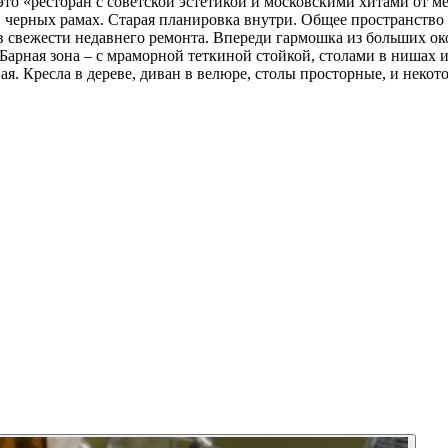
то «ресторан с советской эстетикой и московскими хитами от мес
 черных рамах. Старая планировка внутри. Общее пространство р
 свежести недавнего ремонта. Впереди гармошка из больших око
арная зона – с мраморной теткиной стойкой, столами в нишах и
 Кресла в дереве, диван в велюре, столы просторные, и некотор