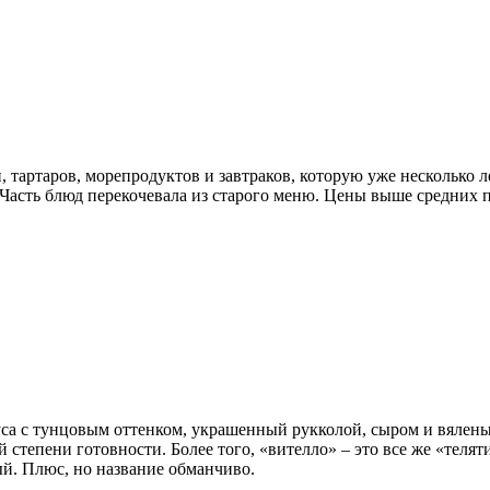
 тартаров, морепродуктов и завтраков, которую уже несколько ле
. Часть блюд перекочевала из старого меню. Цены выше средних
соуса с тунцовым оттенком, украшенный рукколой, сыром и вялен
 степени готовности. Более того, «вителло» – это все же «теляти
ый. Плюс, но название обманчиво.