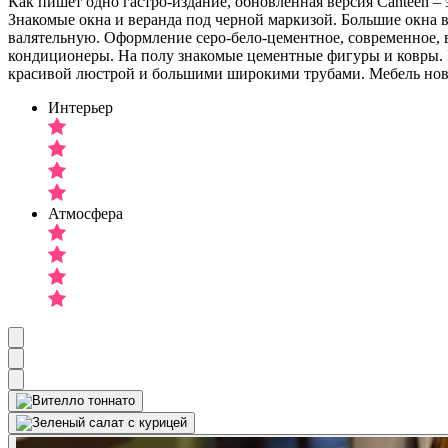
Как пишет одно гастро-издание, обновленная версия Canteen – э
Знакомые окна и веранда под черной маркизой. Большие окна в
валятельную. Оформление серо-бело-цементное, современное, в
кондиционеры. На полу знакомые цементные фигуры и ковры. Б
красивой люстрой и большими широкими трубами. Мебель новая.
Интерьер
Атмосфера