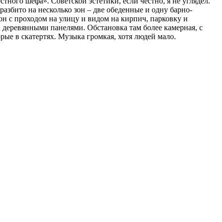
тного шефа». Советской эстетики, если честно, я не углядел.
азбито на несколько зон – две обеденные и одну барно-
н с проходом на улицу и видом на кирпич, парковку и
 деревянными панелями. Обстановка там более камерная, с
ые в скатертях. Музыка громкая, хотя людей мало.