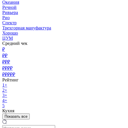
Океания
Речной
Ривьера
Рио
Спектр
Трехгорная мануфактура
Хорошо
ЦУМ
Средний чек
₽
₽₽
₽₽₽
₽₽₽₽
₽₽₽₽₽
Рейтинг
1+
2+
3+
4+
5
Кухня
Показать все