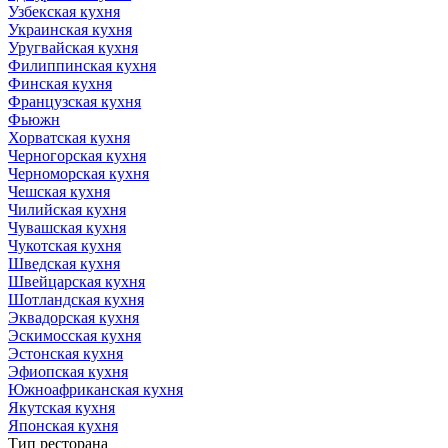
Узбекская кухня
Украинская кухня
Уругвайская кухня
Филиппинская кухня
Финская кухня
Французская кухня
Фьюжн
Хорватская кухня
Черногорская кухня
Черноморская кухня
Чешская кухня
Чилийская кухня
Чувашская кухня
Чукотская кухня
Шведская кухня
Швейцарская кухня
Шотландская кухня
Эквадорская кухня
Эскимосская кухня
Эстонская кухня
Эфиопская кухня
Южноафриканская кухня
Якутская кухня
Японская кухня
Тип ресторана