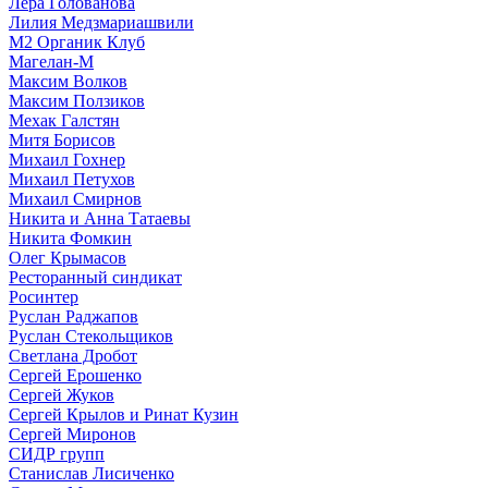
Лера Голованова
Лилия Медзмариашвили
М2 Органик Клуб
Магелан-М
Максим Волков
Максим Ползиков
Мехак Галстян
Митя Борисов
Михаил Гохнер
Михаил Петухов
Михаил Смирнов
Никита и Анна Татаевы
Никита Фомкин
Олег Крымасов
Ресторанный синдикат
Росинтер
Руслан Раджапов
Руслан Стекольщиков
Светлана Дробот
Сергей Ерошенко
Сергей Жуков
Сергей Крылов и Ринат Кузин
Сергей Миронов
СИДР групп
Станислав Лисиченко