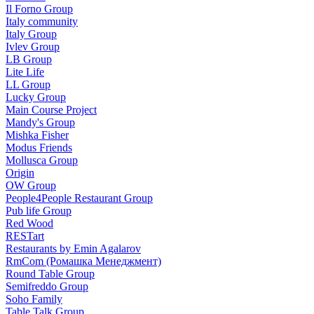
Il Forno Group
Italy community
Italy Group
Ivlev Group
LB Group
Lite Life
LL Group
Lucky Group
Main Course Project
Mandy's Group
Mishka Fisher
Modus Friends
Mollusca Group
Origin
OW Group
People4People Restaurant Group
Pub life Group
Red Wood
RESTart
Restaurants by Emin Agalarov
RmCom (Ромашка Менеджмент)
Round Table Group
Semifreddo Group
Soho Family
Table Talk Group