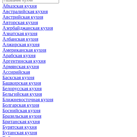
Абхазская кухня
Австралийская кухня
Австрийская кухня
Авторская кухня
Азербайджанская кухня
Азиатская кухня
Албанская кухня
Алжирская кухня
Американская кухня
Арабская кухня
Аргентинская кухня
Армянская кухня
Ассирийская
Баскская кухня
Башкирская кухня
Белорусская кухня
Бельгийская кухня
Ближневосточная кухня
Болгарская кухня
Боснийская кухня
Бразильская кухня
Британская кухня
Бурятская кухня
Бутанская кухня