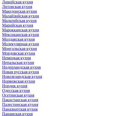
Ливийская кухня
Литовская кухня
Македонская кухня
Малайзийская кухня
Мальтийская кухня
Марийская кухня
Марокканская кухня
Мексиканская кухня
Молдавская кухня
Молекулярная кухня
Монгольская кухня
Мордовская кухня
Немецкая кухня
Непальская кухня
Нидерландская кухня
Новая русская кухня
Новозеландская кухня
Норвежская кухня
Нордик кухня
Одесская кухня
Осетинская кухня
Пакистанская кухня
Палестинская кухня
Паназиатская кухня
Панамская кухня