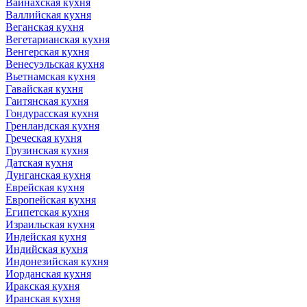
Вайнахская кухня
Валлийская кухня
Веганская кухня
Вегетарианская кухня
Венгерская кухня
Венесуэльская кухня
Вьетнамская кухня
Гавайская кухня
Гаитянская кухня
Гондурасская кухня
Гренландская кухня
Греческая кухня
Грузинская кухня
Датская кухня
Дунганская кухня
Еврейская кухня
Европейская кухня
Египетская кухня
Израильская кухня
Индейская кухня
Индийская кухня
Индонезийская кухня
Иорданская кухня
Иракская кухня
Иранская кухня