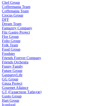
Chef Group
Coffeemania Team
Coffemania Team
Crocus Group
DFF
Dream Team
Fantazery Company
Fitz Gastro Project
Flor Group
Folio Group
Folk Team
Food Group
Foodster
Friends Forever Company
Friends Orchestra
Funny Family
Future Group
GasparovLife
GG Group
Ginza Project
Gourmet Allaince
GT (Галактион Табидзе)
Gusto Group
Hart Group
Iconfood