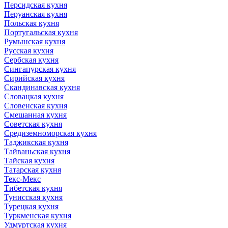
Персидская кухня
Перуанская кухня
Польская кухня
Португальская кухня
Румынская кухня
Русская кухня
Сербская кухня
Сингапурская кухня
Сирийская кухня
Скандинавская кухня
Словацкая кухня
Словенская кухня
Смешанная кухня
Советская кухня
Средиземноморская кухня
Таджикская кухня
Тайваньская кухня
Тайская кухня
Татарская кухня
Текс-Мекс
Тибетская кухня
Тунисская кухня
Турецкая кухня
Туркменская кухня
Удмуртская кухня