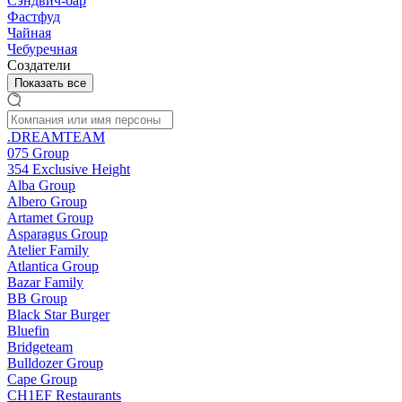
Сэндвич-бар
Фастфуд
Чайная
Чебуречная
Создатели
Показать все
.DREAMTEAM
075 Group
354 Exclusive Height
Alba Group
Albero Group
Artamet Group
Asparagus Group
Atelier Family
Atlantica Group
Bazar Family
BB Group
Black Star Burger
Bluefin
Bridgeteam
Bulldozer Group
Cape Group
CH1EF Restaurants