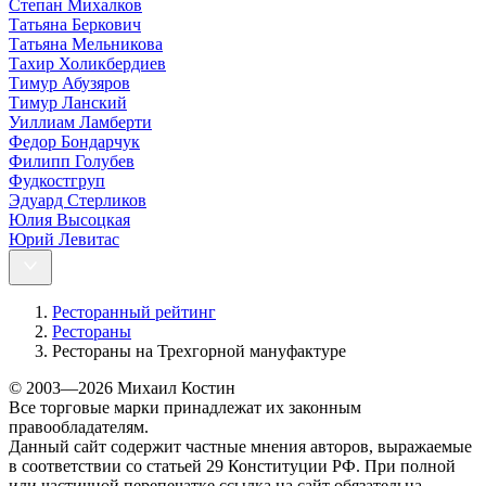
Степан Михалков
Татьяна Беркович
Татьяна Мельникова
Тахир Холикбердиев
Тимур Абузяров
Тимур Ланский
Уиллиам Ламберти
Федор Бондарчук
Филипп Голубев
Фудкостгруп
Эдуард Стерликов
Юлия Высоцкая
Юрий Левитас
Ресторанный рейтинг
Рестораны
Рестораны на Трехгорной мануфактуре
© 2003—2026 Михаил Костин
Все торговые марки принадлежат их законным
правообладателям.
Данный сайт содержит частные мнения авторов, выражаемые
в соответствии со статьей 29 Конституции РФ. При полной
или частичной перепечатке ссылка на сайт обязательна.