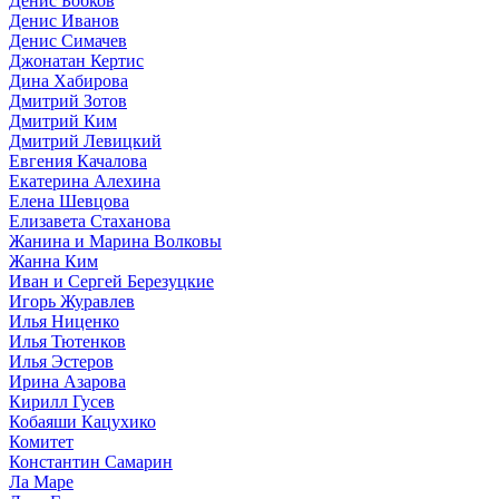
Денис Бобков
Денис Иванов
Денис Симачев
Джонатан Кертис
Дина Хабирова
Дмитрий Зотов
Дмитрий Ким
Дмитрий Левицкий
Евгения Качалова
Екатерина Алехина
Елена Шевцова
Елизавета Стаханова
Жанина и Марина Волковы
Жанна Ким
Иван и Сергей Березуцкие
Игорь Журавлев
Илья Ниценко
Илья Тютенков
Илья Эстеров
Ирина Азарова
Кирилл Гусев
Кобаяши Кацухико
Комитет
Константин Самарин
Ла Маре