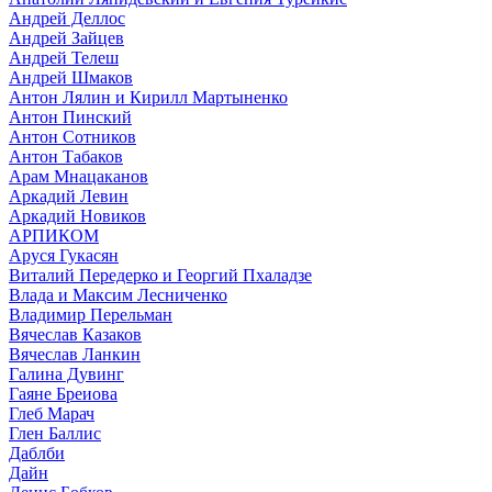
Андрей Деллос
Андрей Зайцев
Андрей Телеш
Андрей Шмаков
Антон Лялин и Кирилл Мартыненко
Антон Пинский
Антон Сотников
Антон Табаков
Арам Мнацаканов
Аркадий Левин
Аркадий Новиков
АРПИКОМ
Аруся Гукасян
Виталий Передерко и Георгий Пхаладзе
Влада и Максим Лесниченко
Владимир Перельман
Вячеслав Казаков
Вячеслав Ланкин
Галина Дувинг
Гаяне Бреиова
Глеб Марач
Глен Баллис
Даблби
Дайн