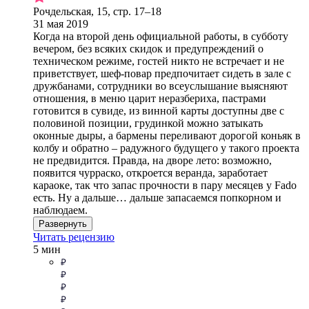
Рочдельская, 15, стр. 17–18
31 мая 2019
Когда на второй день официальной работы, в субботу
вечером, без всяких скидок и предупреждений о
техническом режиме, гостей никто не встречает и не
приветствует, шеф-повар предпочитает сидеть в зале с
дружбанами, сотрудники во всеуслышание выясняют
отношения, в меню царит неразбериха, пастрами
готовится в сувиде, из винной карты доступны две с
половиной позиции, грудинкой можно затыкать
оконные дыры, а бармены переливают дорогой коньяк в
колбу и обратно – радужного будущего у такого проекта
не предвидится. Правда, на дворе лето: возможно,
появится чурраско, откроется веранда, заработает
караоке, так что запас прочности в пару месяцев у Fado
есть. Ну а дальше… дальше запасаемся попкорном и
наблюдаем.
Развернуть
Читать рецензию
5 мин