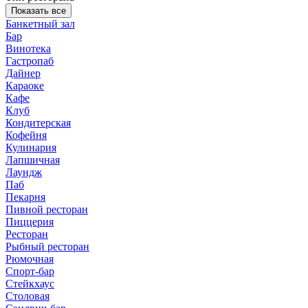
Показать все
Банкетный зал
Бар
Винотека
Гастропаб
Дайнер
Караоке
Кафе
Клуб
Кондитерская
Кофейня
Кулинария
Лапшичная
Лаундж
Паб
Пекарня
Пивной ресторан
Пиццерия
Ресторан
Рыбный ресторан
Рюмочная
Спорт-бар
Стейкхаус
Столовая