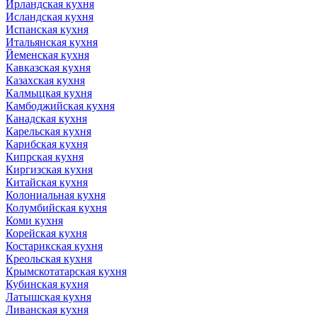
Ирландская кухня
Исландская кухня
Испанская кухня
Итальянская кухня
Йеменская кухня
Кавказская кухня
Казахская кухня
Калмыцкая кухня
Камбоджийская кухня
Канадская кухня
Карельская кухня
Карибская кухня
Кипрская кухня
Киргизская кухня
Китайская кухня
Колониальная кухня
Колумбийская кухня
Коми кухня
Корейская кухня
Костарикская кухня
Креольская кухня
Крымскотатарская кухня
Кубинская кухня
Латышская кухня
Ливанская кухня