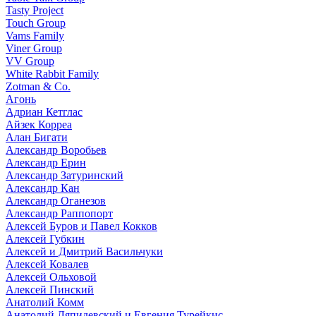
Tasty Project
Touch Group
Vams Family
Viner Group
VV Group
White Rabbit Family
Zotman & Co.
Агонь
Адриан Кетглас
Айзек Корреа
Алан Бигати
Александр Воробьев
Александр Ерин
Александр Затуринский
Александр Кан
Александр Оганезов
Александр Раппопорт
Алексей Буров и Павел Кокков
Алексей Губкин
Алексей и Дмитрий Васильчуки
Алексей Ковалев
Алексей Ольховой
Алексей Пинский
Анатолий Комм
Анатолий Ляпидевский и Евгения Турейкис