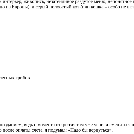
нтерьер, живопись, незатейливое раздутое меню, непонятное ц
о из Европы), и серый полосатый кот (или кошка – особо не вгл
опозданием, ведь с момента открытия там уже успели смениться 
о после оплаты счета, я подумал: «Надо бы вернуться».