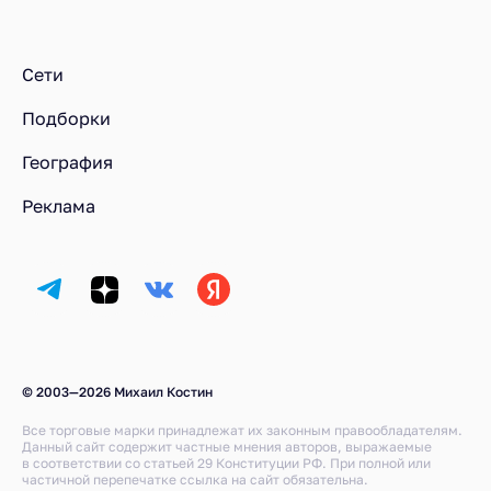
Ресторанный рейтинг
Рестораны
Рестораны у метро Чертановская
Сети
Подборки
География
Реклама
© 2003—2026 Михаил Костин
Все торговые марки принадлежат их законным правообладателям.
Данный сайт содержит частные мнения авторов, выражаемые
в соответствии со статьей 29 Конституции РФ. При полной или
частичной перепечатке ссылка на сайт обязательна.