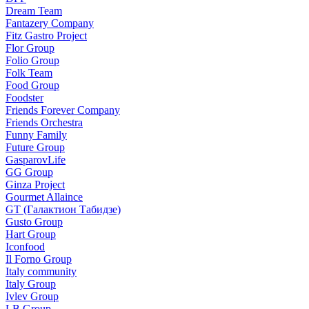
Dream Team
Fantazery Company
Fitz Gastro Project
Flor Group
Folio Group
Folk Team
Food Group
Foodster
Friends Forever Company
Friends Orchestra
Funny Family
Future Group
GasparovLife
GG Group
Ginza Project
Gourmet Allaince
GT (Галактион Табидзе)
Gusto Group
Hart Group
Iconfood
Il Forno Group
Italy community
Italy Group
Ivlev Group
LB Group