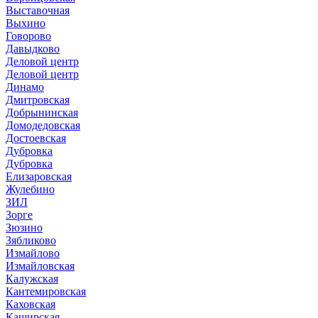
Выставочная
Выхино
Говорово
Давыдково
Деловой центр
Деловой центр
Динамо
Дмитровская
Добрынинская
Домодедовская
Достоевская
Дубровка
Дубровка
Елизаровская
Жулебино
ЗИЛ
Зорге
Зюзино
Зябликово
Измайлово
Измайловская
Калужская
Кантемировская
Каховская
Каширская