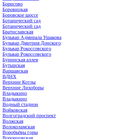
Борисово
Боровицкая
Боровское шоссе
Ботанический сад
Ботанический сад
Братиславская
Бульвар Адмирала Ушакова
Бульвар Дмитрия Донского
Бульвар Рокоссовского
Бульвар Рокоссовского
Бунинская аллея
Бутырская
Варшавская
ВДНХ
Верхние Котлы
Верхние Лихоборы
Владыкино
Владыкино
Водный стадион
Войковская
Волгоградский проспект
Волжская
Волоколамская
Воробьёвы горы
Воронцовская