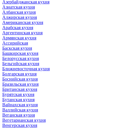
Азербайджанская кухня
Азиатская кухня
Албанская кухня
Алжирская кухня
Американская кухня
Арабская кухня
Аргентинская кухня
Армянская кухня
Ассирийская
Баскская кухня
Башкирская кухня
Белорусская кухня
Бельгийская кухня
Ближневосточная кухня
Болгарская кухня
Боснийская кухня
Бразильская кухня
Британская кухня
Бурятская кухня
Бутанская кухня
Вайнахская кухня
Валлийская кухня
Веганская кухня
Вегетарианская кухня
Венгерская кухня