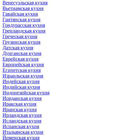
Венесуэльская кухня
Вьетнамская кухня
Гавайская кухня
Гаитянская кухня
Гондурасская кухня
Гренландская кухня
Греческая кухня
Грузинская кухня
Датская кухня
Дунганская кухня
Еврейская кухня
Европейская кухня
Египетская кухня
Израильская кухня
Индейская кухня
Индийская кухня
Индонезийская кухня
Иорданская кухня
Иракская кухня
Иранская кухня
Ирландская кухня
Исландская кухня
Испанская кухня
Итальянская кухня
Йеменская кухня