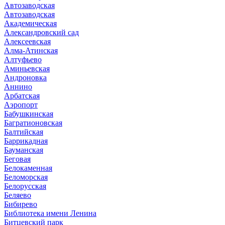
Автозаводская
Автозаводская
Академическая
Александровский сад
Алексеевская
Алма-Атинская
Алтуфьево
Аминьевская
Андроновка
Аннино
Арбатская
Аэропорт
Бабушкинская
Багратионовская
Балтийская
Баррикадная
Бауманская
Беговая
Белокаменная
Беломорская
Белорусская
Беляево
Бибирево
Библиотека имени Ленина
Битцевский парк