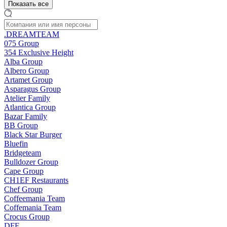
Показать все
.DREAMTEAM
075 Group
354 Exclusive Height
Alba Group
Albero Group
Artamet Group
Asparagus Group
Atelier Family
Atlantica Group
Bazar Family
BB Group
Black Star Burger
Bluefin
Bridgeteam
Bulldozer Group
Cape Group
CH1EF Restaurants
Chef Group
Coffeemania Team
Coffemania Team
Crocus Group
DFF