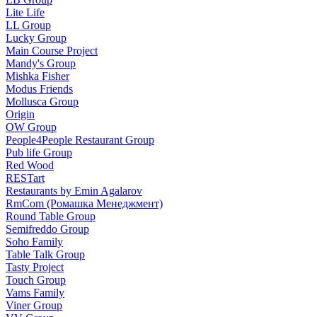
Lite Life
LL Group
Lucky Group
Main Course Project
Mandy's Group
Mishka Fisher
Modus Friends
Mollusca Group
Origin
OW Group
People4People Restaurant Group
Pub life Group
Red Wood
RESTart
Restaurants by Emin Agalarov
RmCom (Ромашка Менеджмент)
Round Table Group
Semifreddo Group
Soho Family
Table Talk Group
Tasty Project
Touch Group
Vams Family
Viner Group