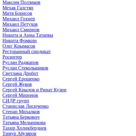
Максим Ползиков
Мехак Галстян
Митя Борисов
Михаил Гохнер
Михаил Петухов
Михаил Смирнов
Никита и Анна Татаевы
Никита Фомкин
Олег Крымасов
Ресторанный синдикат
Росинтер
Руслан Раджапов
Руслан Стекольщиков
Светлана Дробот
Сергей Ерошенко
Сергей Жуков
Сергей Крылов и Ринат Кузин
Сергей Миронов
СИДР групп
Станислав Лисиченко
Степан Михалков
Татьяна Беркович
Татьяна Мельникова
Тахир Холикбердиев
Тимур Абузяров