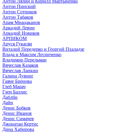
Антон Лялин и Кирилл Мартыненко
Антон Пинский
Антон Сотников
Антон Табаков
Арам Мнацаканов
Аркадий Левин
Аркадий Новиков
АРПИКОМ
Аруся Гукасян
Виталий Передерко и Георгий Пхаладзе
Влада и Максим Лесниченко
Владимир Перельман
Вячеслав Казаков
Вячеслав Ланкин
Галина Дувинг
Гаяне Бреиова
Глеб Марач
Глен Баллис
Даблби
Дайн
Денис Бобков
Денис Иванов
Денис Симачев
Джонатан Кертис
Дина Хабирова