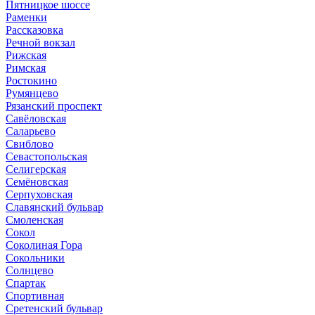
Пятницкое шоссе
Раменки
Рассказовка
Речной вокзал
Рижская
Римская
Ростокино
Румянцево
Рязанский проспект
Савёловская
Саларьево
Свиблово
Севастопольская
Селигерская
Семёновская
Серпуховская
Славянский бульвар
Смоленская
Сокол
Соколиная Гора
Сокольники
Солнцево
Спартак
Спортивная
Сретенский бульвар