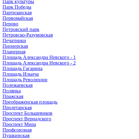
Парк культуры
Парк Победы
Партизанская
Первомайская
Перово
Петровский парк
Петровско-Разумовская
Печатники
Пионерская
Планерная
Площадь Александра Невского - 1
Площадь Александра Невского - 2
Площадь Гагарина
Площадь Ильича
Площадь Революции
Полежаевская
Полянка
Пражская
Преображенская площадь
Пролетарская
Проспект Большевиков
Проспект Вернадского
Проспект Мира
Профсоюзная
Пушкинская