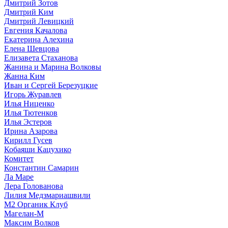
Дмитрий Зотов
Дмитрий Ким
Дмитрий Левицкий
Евгения Качалова
Екатерина Алехина
Елена Шевцова
Елизавета Стаханова
Жанина и Марина Волковы
Жанна Ким
Иван и Сергей Березуцкие
Игорь Журавлев
Илья Ниценко
Илья Тютенков
Илья Эстеров
Ирина Азарова
Кирилл Гусев
Кобаяши Кацухико
Комитет
Константин Самарин
Ла Маре
Лера Голованова
Лилия Медзмариашвили
М2 Органик Клуб
Магелан-М
Максим Волков