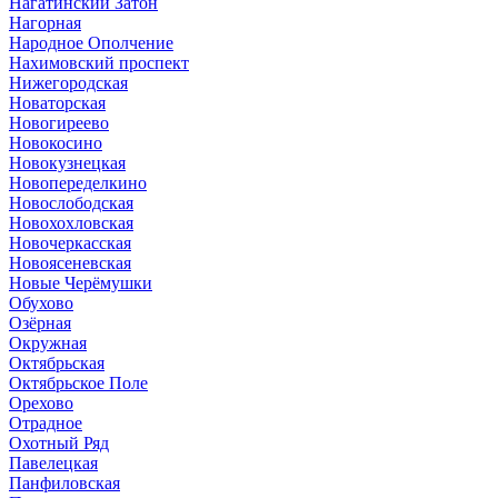
Нагатинский Затон
Нагорная
Народное Ополчение
Нахимовский проспект
Нижегородская
Новаторская
Новогиреево
Новокосино
Новокузнецкая
Новопеределкино
Новослободская
Новохохловская
Новочеркасская
Новоясеневская
Новые Черёмушки
Обухово
Озёрная
Окружная
Октябрьская
Октябрьское Поле
Орехово
Отрадное
Охотный Ряд
Павелецкая
Панфиловская