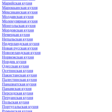
Марийская кухня
Марокканская кухня
Мексиканская кухня
Молдавская кухня
Молекулярная кухня
Монгольская кухня
Мордовская кухня
Немецкая кухня
Непальская кухня
Нидерландская кухня
Новая русская кухня
Новозеландская кухня
Норвежская кухня
Нордик кухня
Одесская кухня
Осетинская кухня
Пакистанская кухня
Палестинская кухня
Паназиатская кухня
Панамская кухня
Персидская кухня
Перуанская кухня
Польская кухня
Португальская кухня
Румынская кухня