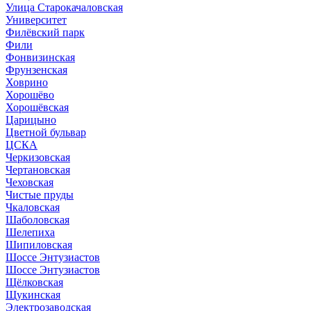
Улица Старокачаловская
Университет
Филёвский парк
Фили
Фонвизинская
Фрунзенская
Ховрино
Хорошёво
Хорошёвская
Царицыно
Цветной бульвар
ЦСКА
Черкизовская
Чертановская
Чеховская
Чистые пруды
Чкаловская
Шаболовская
Шелепиха
Шипиловская
Шоссе Энтузиастов
Шоссе Энтузиастов
Щёлковская
Щукинская
Электрозаводская