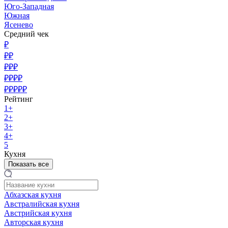
Юго-Западная
Южная
Ясенево
Средний чек
₽
₽₽
₽₽₽
₽₽₽₽
₽₽₽₽₽
Рейтинг
1+
2+
3+
4+
5
Кухня
Показать все
Абхазская кухня
Австралийская кухня
Австрийская кухня
Авторская кухня