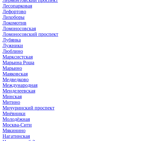
Лермонтовский проспект
Лесопарковая
Лефортово
Лихоборы
Локомотив
Ломоносовская
Ломоносовский проспект
Лубянка
Лужники
Люблино
Марксистская
Марьина Роща
Марьино
Маяковская
Медведково
Международная
Менделеевская
Минская
Митино
Мичуринский проспект
Мнёвники
Молодёжная
Москва-Сити
Мякинино
Нагатинская