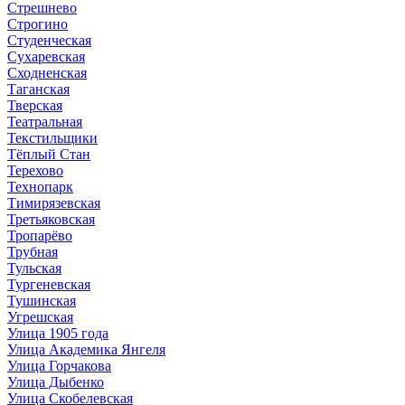
Стрешнево
Строгино
Студенческая
Сухаревская
Сходненская
Таганская
Тверская
Театральная
Текстильщики
Тёплый Стан
Терехово
Технопарк
Тимирязевская
Третьяковская
Тропарёво
Трубная
Тульская
Тургеневская
Тушинская
Угрешская
Улица 1905 года
Улица Академика Янгеля
Улица Горчакова
Улица Дыбенко
Улица Скобелевская