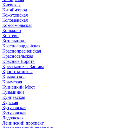
Киевская
Китай-город
Кожуховская
Коломенская
Комсомольская
Коньково
Коптево
Котельники
Красногвардейская
Краснопресненская
Красносельская
Красные Ворота
Крестьянская Застава
Кропоткинская
Крылатское
Крымская
Кузнецкий Мост
Кузьминки
Кунцевская
Курская
Кутузовская
Кутузовская
Ладожская
Ленинский проспект