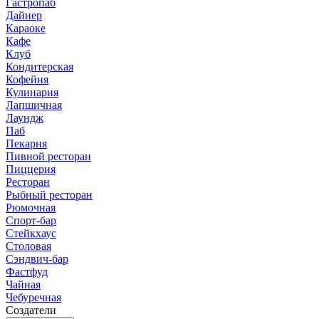
Гастропаб
Дайнер
Караоке
Кафе
Клуб
Кондитерская
Кофейня
Кулинария
Лапшичная
Лаундж
Паб
Пекарня
Пивной ресторан
Пиццерия
Ресторан
Рыбный ресторан
Рюмочная
Спорт-бар
Стейкхаус
Столовая
Сэндвич-бар
Фастфуд
Чайная
Чебуречная
Создатели