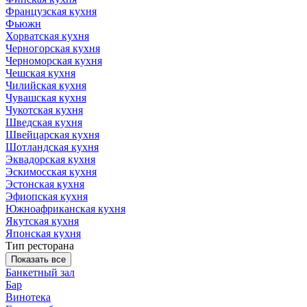
Французская кухня
Фьюжн
Хорватская кухня
Черногорская кухня
Черноморская кухня
Чешская кухня
Чилийская кухня
Чувашская кухня
Чукотская кухня
Шведская кухня
Швейцарская кухня
Шотландская кухня
Эквадорская кухня
Эскимосская кухня
Эстонская кухня
Эфиопская кухня
Южноафриканская кухня
Якутская кухня
Японская кухня
Тип ресторана
Показать все
Банкетный зал
Бар
Винотека