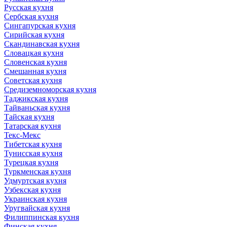
Русская кухня
Сербская кухня
Сингапурская кухня
Сирийская кухня
Скандинавская кухня
Словацкая кухня
Словенская кухня
Смешанная кухня
Советская кухня
Средиземноморская кухня
Таджикская кухня
Тайваньская кухня
Тайская кухня
Татарская кухня
Текс-Мекс
Тибетская кухня
Тунисская кухня
Турецкая кухня
Туркменская кухня
Удмуртская кухня
Узбекская кухня
Украинская кухня
Уругвайская кухня
Филиппинская кухня
Финская кухня