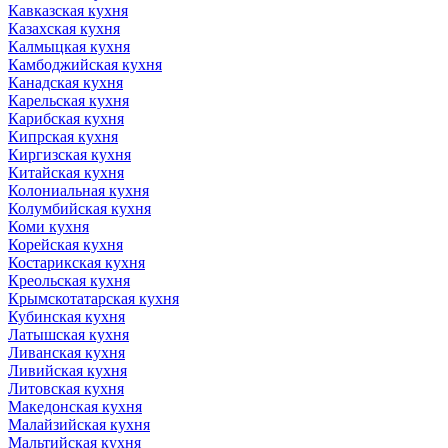
Кавказская кухня
Казахская кухня
Калмыцкая кухня
Камбоджийская кухня
Канадская кухня
Карельская кухня
Карибская кухня
Кипрская кухня
Киргизская кухня
Китайская кухня
Колониальная кухня
Колумбийская кухня
Коми кухня
Корейская кухня
Костарикская кухня
Креольская кухня
Крымскотатарская кухня
Кубинская кухня
Латышская кухня
Ливанская кухня
Ливийская кухня
Литовская кухня
Македонская кухня
Малайзийская кухня
Мальтийская кухня