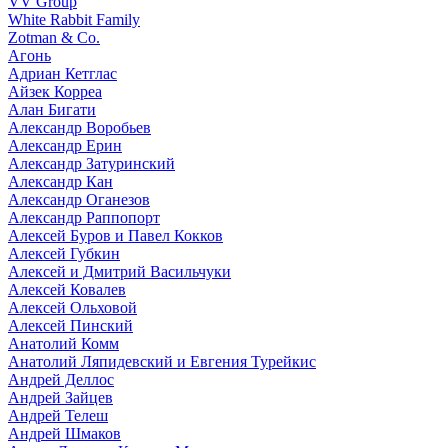
VV Group
White Rabbit Family
Zotman & Co.
Агонь
Адриан Кетглас
Айзек Корреа
Алан Бигати
Александр Воробьев
Александр Ерин
Александр Затуринский
Александр Кан
Александр Оганезов
Александр Раппопорт
Алексей Буров и Павел Кокков
Алексей Губкин
Алексей и Дмитрий Васильчуки
Алексей Ковалев
Алексей Ольховой
Алексей Пинский
Анатолий Комм
Анатолий Ляпидевский и Евгения Турейкис
Андрей Деллос
Андрей Зайцев
Андрей Телеш
Андрей Шмаков