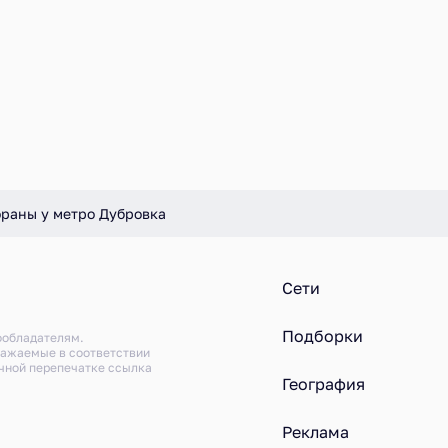
ораны у метро Дубровка
Сети
Подборки
ообладателям.
ражаемые в соответствии
ичной перепечатке ссылка
География
Реклама