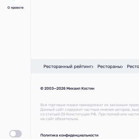
О проекте
Ресторанный рейтинг
Рестораны
Рест
© 2003—2026 Михаил Костин
Все торговые марки принадлежат их законным прав
Данный сайт содержит частные мнения авторов, вы
со статьей 29 Конституции РФ. При полной или част
на сайт обязательна.
Политика конфиденциальности