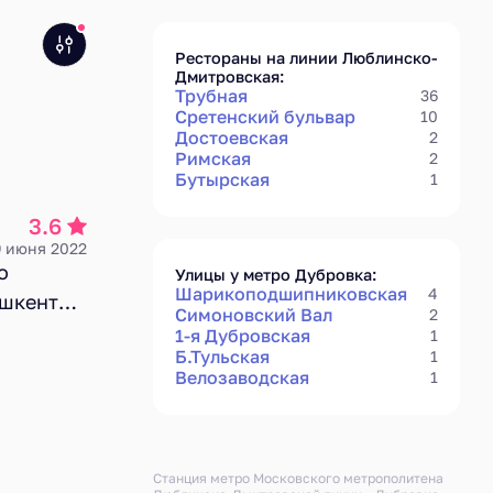
Рестораны на линии Люблинско-
Дмитровская:
Трубная
36
Сретенский бульвар
10
Достоевская
2
Римская
2
Бутырская
1
3.6
9 июня 2022
о
Улицы у метро Дубровка:
Шарикоподшипниковская
4
ашкенте».
Симоновский Вал
2
 плитка,
1-я Дубровская
1
Б.Тульская
1
еди на
Велозаводская
1
 кухня
в
усной
е, все;
Станция метро Московского метрополитена