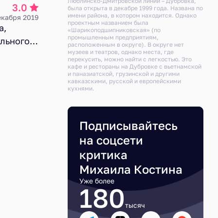
Люблинско-Дмитровской линии – Дубровка,
3.0
была открыта в декабре 1999 года. Названа по
имени района, в котором находится. Однако
екабря 2019
проектным названием была
а,
«Шарикоподшипниковская» (по
промышленным предприятиям,
ального
расположенным в округе). В округе нет
музеев и театров, однако места, где
,
перекусить, можно найти с легкостью. Это
ная
кафе и рестораны на Дубровке с вьетнамской
и паназиатской, грузинской и другими
жили, но
кавказскими, русской и европейскими
кухнями.
нском
Подписывайтесь
на соцсети
критика
Михаила Костина
Уже более
180
тысяч