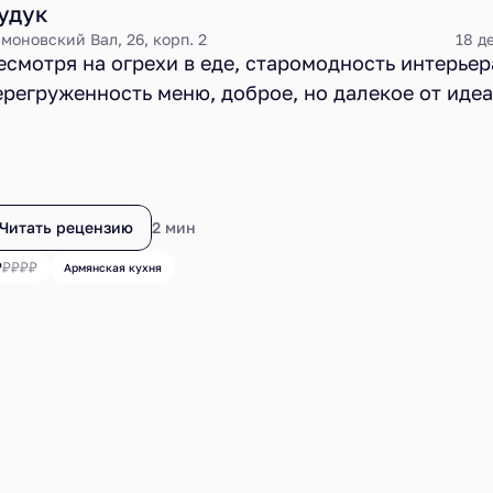
удук
моновский Вал, 26, корп. 2
18 д
есмотря на огрехи в еде, старомодность интерьер
ерегруженность меню, доброе, но далекое от иде
бслуживание, «Дудук» мне понравился. Возможно
ашлама и кюфта меня так зацепили или дружелюб
ростота атмосферы и приветливость цен располо
уша критика нашла в этом небольшом почти армя
Читать рецензию
2 мин
есторане что-то теплое и сердечное.
Армянская кухня