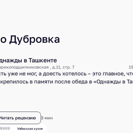
ро Дубровка
днажды в Ташкенте
рикоподшипниковская , д.11, стр. 7
1
ть уже не мог, а доесть хотелось – это главное, чт
акрепилось в памяти после обеда в «Однажды в Т
 остальном – Дубровка, рынок, узоры, фотообои и
вральный режим работы, никакого алкоголя, очер
ходе, духота, суета, пластиковое меню,
узбекская
воей естественной форме, много плова, много вк
Читать рецензию
3 мин
ытной жирной еды и неудачные помидоры. Наверно
отя нет, забыл цыган – куда же без них-то?
Узбекская кухня