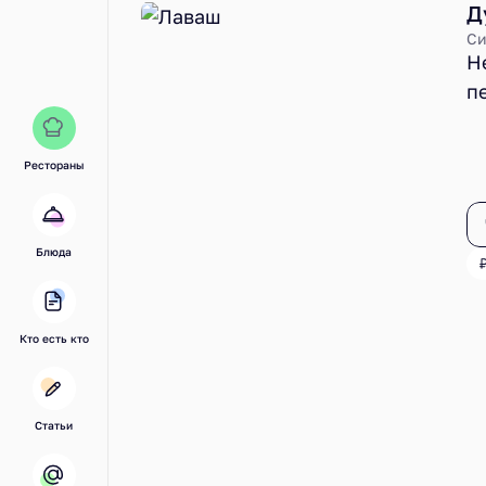
Д
Си
Н
п
о
х
Рестораны
п
д
р
Блюда
Кто есть кто
Статьи