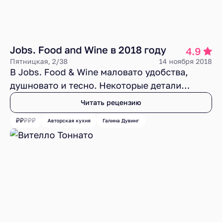
господин Ломбарди и его команда
заслуживают большего.
Jobs. Food and Wine в 2018 году
4.9
Пятницкая, 2/38
14 ноября 2018
В Jobs. Food & Wine маловато удобства,
душновато и тесно. Некоторые детали
интерьера озадачивают, а фасад отличается
Читать рецензию
излишней скромностью. Но на все эти
Авторская кухня
Галина Дувинг
недочеты перестаешь обращать внимание,
когда появляется еда. Она вызывает
неподдельный интерес, который заставляет
думать, вспоминать и возвращаться за
новыми ощущениями.