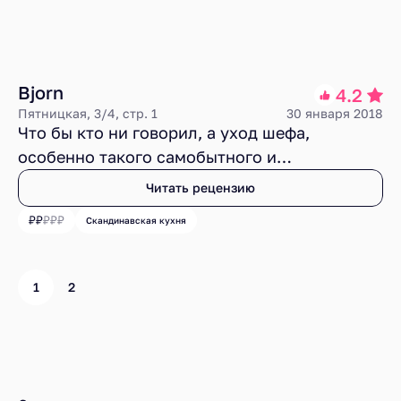
Bjorn
4.2
Пятницкая, 3/4, стр. 1
30 января 2018
Что бы кто ни говорил, а уход шефа,
особенно такого самобытного и
талантливого персонажа как товарищ
Читать рецензию
Песоцкий — событие для ресторана всегда
Скандинавская кухня
ощутимое,. Надеюсь, Bjorn оправится от
перемен и вернется к былому высокому
уровню, а пока я буду ждать и наблюдать.
1
2
Ресторанный рейтинг
Рестораны
Рестораны у метро Новокузнецкая