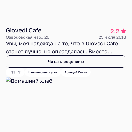
Giovedi Cafe
2.2
Озерковская наб., 26
25 июля 2018
Увы, моя надежда на то, что в Giovedi Cafe
станет лучше, не оправдалась. Вместо
Италии там по-прежнему живет московская
Читать рецензию
подделка, причем качество ее неизмено
Итальянская кухня
Аркадий Левин
ухудшается.