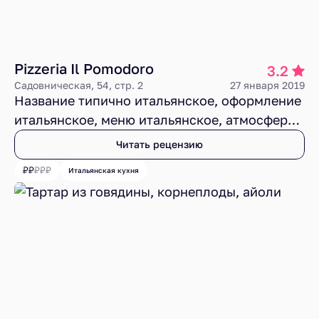
Pizzeria Il Pomodoro
3.2
Садовническая, 54, стр. 2
27 января 2019
Название типично итальянское, оформление
итальянское, меню итальянское, атмосфера
во многом тоже итальянская, а еда
Читать рецензию
московская, да еще с огрехами.
Итальянская кухня