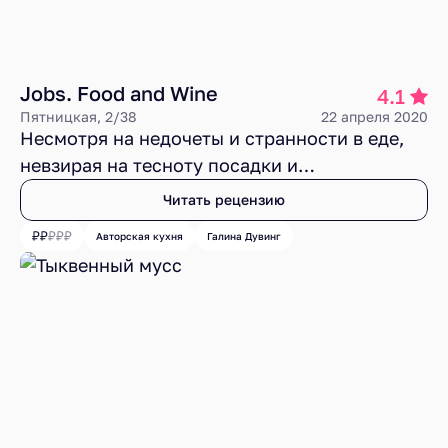
Jobs. Food and Wine
4.1
Пятницкая, 2/38
22 апреля 2020
Несмотря на недочеты и странности в еде,
невзирая на тесноту посадки и
мелкокалиберную мебель, в Jobs. Food and
Читать рецензию
Wine сохранилось достаточно интересных и
Авторская кухня
Галина Дувинг
вкусных деталей, чтобы возникло желание
заглянуть туда вновь, конечно, уже после
всех изоляций, карантинов и вирусов, – ради
бокала вина, непринужденной атмосферы и
гастрономических фантазий товарищей
Богачева и
Дувинг
.