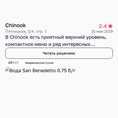
Chinook
2.4
Пятницкая, 3/4, стр. 1
15 мая 2019
В Chinook есть приятный верхний уровень,
компактное меню и ряд интересных
кулинарных идей. Также нельзя не отметить
Читать рецензию
смелость поварской команды, решившей
Американская кухня
обратиться к малоизвестной теме
североамериканских индейцев. Но ошибки в
работе кухни, сумбур в некоторых вкусовых
сочетаниях, дешевизна нижнего, барного,
уровня и девушка с брошюрками при входе
упорно намекают на то, что тяжелые
времена для ресторана уже наступили и кто-
то запустил обратный отсчет.