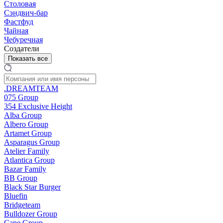
Столовая
Сэндвич-бар
Фастфуд
Чайная
Чебуречная
Создатели
Показать все
.DREAMTEAM
075 Group
354 Exclusive Height
Alba Group
Albero Group
Artamet Group
Asparagus Group
Atelier Family
Atlantica Group
Bazar Family
BB Group
Black Star Burger
Bluefin
Bridgeteam
Bulldozer Group
Cape Group