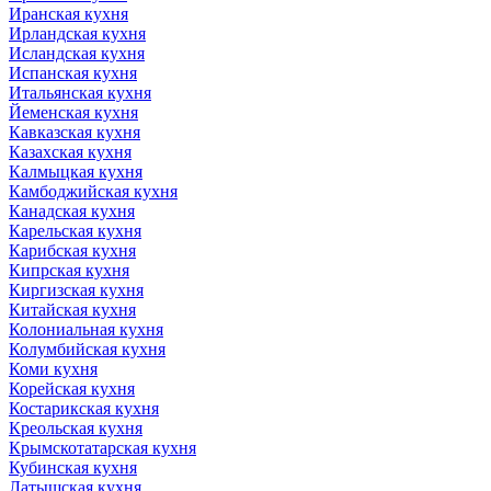
Иранская кухня
Ирландская кухня
Исландская кухня
Испанская кухня
Итальянская кухня
Йеменская кухня
Кавказская кухня
Казахская кухня
Калмыцкая кухня
Камбоджийская кухня
Канадская кухня
Карельская кухня
Карибская кухня
Кипрская кухня
Киргизская кухня
Китайская кухня
Колониальная кухня
Колумбийская кухня
Коми кухня
Корейская кухня
Костарикская кухня
Креольская кухня
Крымскотатарская кухня
Кубинская кухня
Латышская кухня