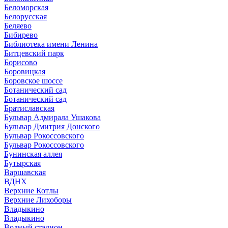
Беломорская
Белорусская
Беляево
Бибирево
Библиотека имени Ленина
Битцевский парк
Борисово
Боровицкая
Боровское шоссе
Ботанический сад
Ботанический сад
Братиславская
Бульвар Адмирала Ушакова
Бульвар Дмитрия Донского
Бульвар Рокоссовского
Бульвар Рокоссовского
Бунинская аллея
Бутырская
Варшавская
ВДНХ
Верхние Котлы
Верхние Лихоборы
Владыкино
Владыкино
Водный стадион