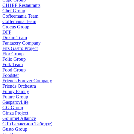
CH1EF Restaurants
Chef Group
Coffeemania Team
Coffemania Team
Crocus Group
DFF
Dream Team
Fantazery Company
Fitz Gastro Project
Flor Group
Folio Group
Folk Team
Food Group
Foodster
Friends Forever Company
Friends Orchestra
Funny Family
Future Group
GasparovLife
GG Group
Ginza Project
Gourmet Allaince
GT (Галактион Табидзе)
Gusto Group