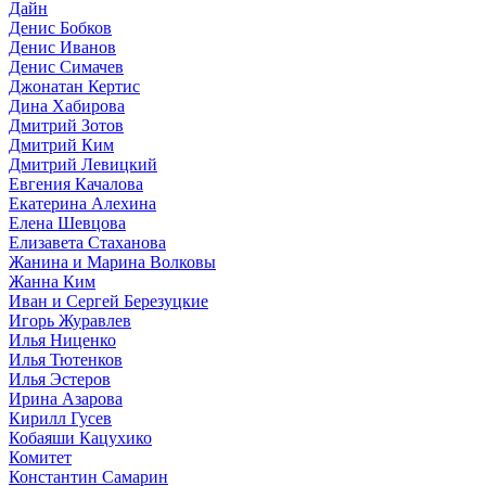
Дайн
Денис Бобков
Денис Иванов
Денис Симачев
Джонатан Кертис
Дина Хабирова
Дмитрий Зотов
Дмитрий Ким
Дмитрий Левицкий
Евгения Качалова
Екатерина Алехина
Елена Шевцова
Елизавета Стаханова
Жанина и Марина Волковы
Жанна Ким
Иван и Сергей Березуцкие
Игорь Журавлев
Илья Ниценко
Илья Тютенков
Илья Эстеров
Ирина Азарова
Кирилл Гусев
Кобаяши Кацухико
Комитет
Константин Самарин