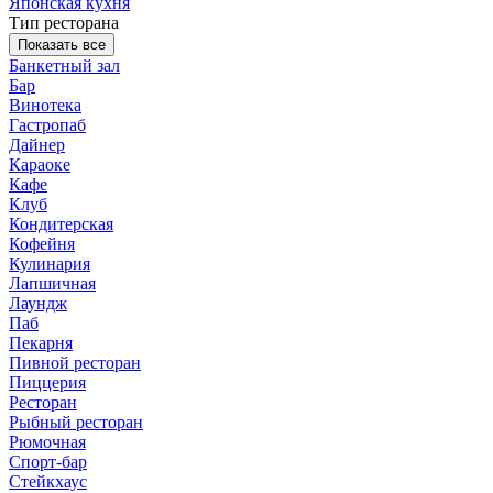
Японская кухня
Тип ресторана
Показать все
Банкетный зал
Бар
Винотека
Гастропаб
Дайнер
Караоке
Кафе
Клуб
Кондитерская
Кофейня
Кулинария
Лапшичная
Лаундж
Паб
Пекарня
Пивной ресторан
Пиццерия
Ресторан
Рыбный ресторан
Рюмочная
Спорт-бар
Стейкхаус