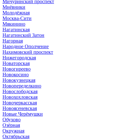
Мичуринский проспект
Мнёвники
Молодёжная
Москва-Сити
Мякинино
Нагатинская
Нагатинский Затон
Нагорная
Народное Ополчение
Нахимовский проспект
Нижегородская
Новаторская
Новогиреево
Новокосино
Новокузнецкая
Новопеределкино
Новослободская
Новохохловская
Новочеркасская
Новоясеневская
Новые Черёмушки
Обухово
Озёрная
Окружная
Октябрьская