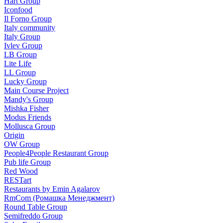
Hart Group
Iconfood
Il Forno Group
Italy community
Italy Group
Ivlev Group
LB Group
Lite Life
LL Group
Lucky Group
Main Course Project
Mandy's Group
Mishka Fisher
Modus Friends
Mollusca Group
Origin
OW Group
People4People Restaurant Group
Pub life Group
Red Wood
RESTart
Restaurants by Emin Agalarov
RmCom (Ромашка Менеджмент)
Round Table Group
Semifreddo Group