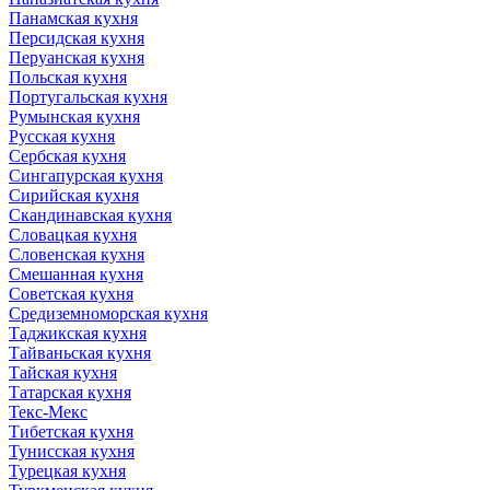
Панамская кухня
Персидская кухня
Перуанская кухня
Польская кухня
Португальская кухня
Румынская кухня
Русская кухня
Сербская кухня
Сингапурская кухня
Сирийская кухня
Скандинавская кухня
Словацкая кухня
Словенская кухня
Смешанная кухня
Советская кухня
Средиземноморская кухня
Таджикская кухня
Тайваньская кухня
Тайская кухня
Татарская кухня
Текс-Мекс
Тибетская кухня
Тунисская кухня
Турецкая кухня