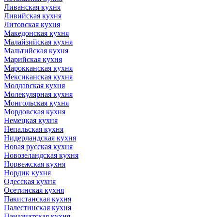
Ливанская кухня
Ливийская кухня
Литовская кухня
Македонская кухня
Малайзийская кухня
Мальтийская кухня
Марийская кухня
Марокканская кухня
Мексиканская кухня
Молдавская кухня
Молекулярная кухня
Монгольская кухня
Мордовская кухня
Немецкая кухня
Непальская кухня
Нидерландская кухня
Новая русская кухня
Новозеландская кухня
Норвежская кухня
Нордик кухня
Одесская кухня
Осетинская кухня
Пакистанская кухня
Палестинская кухня
Паназиатская кухня