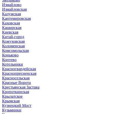
Зябликово
Измайлово
Измайловская
Калужская
Кантемировская
Каховская
Каширская
Киевская
Китай-город
Кожуховская
Коломенская
Комсомольская
Коньково
Коптево
Котельники
Красногвардейская
Краснопресненская
Красносельская
Красные Ворота
Крестьянская Застава
Кропоткинская
Крылатское
Крымская
Кузнецкий Мост
Кузьминки