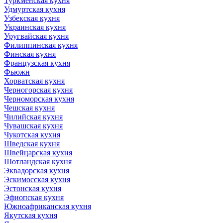
Туркменская кухня
Удмуртская кухня
Узбекская кухня
Украинская кухня
Уругвайская кухня
Филиппинская кухня
Финская кухня
Французская кухня
Фьюжн
Хорватская кухня
Черногорская кухня
Черноморская кухня
Чешская кухня
Чилийская кухня
Чувашская кухня
Чукотская кухня
Шведская кухня
Швейцарская кухня
Шотландская кухня
Эквадорская кухня
Эскимосская кухня
Эстонская кухня
Эфиопская кухня
Южноафриканская кухня
Якутская кухня