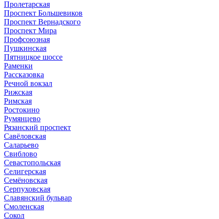
Пролетарская
Проспект Большевиков
Проспект Вернадского
Проспект Мира
Профсоюзная
Пушкинская
Пятницкое шоссе
Раменки
Рассказовка
Речной вокзал
Рижская
Римская
Ростокино
Румянцево
Рязанский проспект
Савёловская
Саларьево
Свиблово
Севастопольская
Селигерская
Семёновская
Серпуховская
Славянский бульвар
Смоленская
Сокол