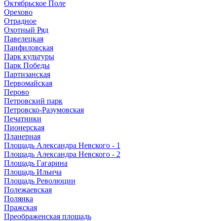
Октябрьское Поле
Орехово
Отрадное
Охотный Ряд
Павелецкая
Панфиловская
Парк культуры
Парк Победы
Партизанская
Первомайская
Перово
Петровский парк
Петровско-Разумовская
Печатники
Пионерская
Планерная
Площадь Александра Невского - 1
Площадь Александра Невского - 2
Площадь Гагарина
Площадь Ильича
Площадь Революции
Полежаевская
Полянка
Пражская
Преображенская площадь