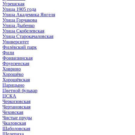
Угрешская
Улица 1905 года
Улица Академика Янгеля
Улица Горчакова
Улица Дыбенко
Улица Скобелевская
Улица Старокачаловская
Университет
Филёвский парк
Фили
Фонвизинская
Фрунзенская
Ховрино
Хорошёво
Хорошёвская
Царицыно
Цветной бульвар
ЦСКА
Черкизовская
Чертановская
Чеховская
Чистые пруды
Чкаловская
Шаболовская
Шелепиха