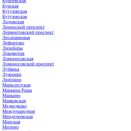
Кунцевская
Курская
Кутузовская
Кутузовская
Ладожская
Ленинский проспект
Лермонтовский проспект
Лесопарковая
Лефортово
Лихоборы
Локомотив
Ломоносовская
Ломоносовский проспект
Лубянка
Лужники
Люблино
Марксистская
Марьина Роща
Марьино
Маяковская
Медведково
Международная
Менделеевская
Минская
Митино