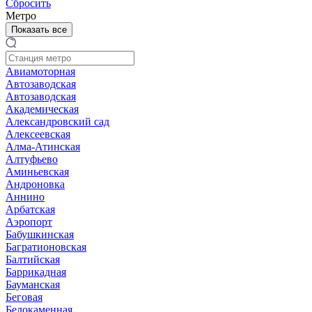
Сбросить
Метро
Показать все
Авиамоторная
Автозаводская
Автозаводская
Академическая
Александровский сад
Алексеевская
Алма-Атинская
Алтуфьево
Аминьевская
Андроновка
Аннино
Арбатская
Аэропорт
Бабушкинская
Багратионовская
Балтийская
Баррикадная
Бауманская
Беговая
Белокаменная