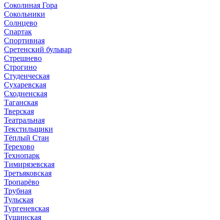
Соколиная Гора
Сокольники
Солнцево
Спартак
Спортивная
Сретенский бульвар
Стрешнево
Строгино
Студенческая
Сухаревская
Сходненская
Таганская
Тверская
Театральная
Текстильщики
Тёплый Стан
Терехово
Технопарк
Тимирязевская
Третьяковская
Тропарёво
Трубная
Тульская
Тургеневская
Тушинская