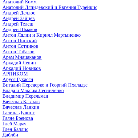
Анатолий Комм
Анатолий Ляпидевский и Евгения Турейкис
Андрей Деллос
Андрей Зайцев
Андрей Телеш
Андрей Шмаков
Антон Лялин и Кирилл Мартыненко
Антон Пинский
Антон Сотников
Антон Табаков
Арам Мнацаканов
Аркадий Левин
Аркадий Новиков
АРПИКОМ
Аруся Гукасян
Виталий Передерко и Георгий Пхаладзе
Влада и Максим Лесниченко
Владимир Перельман
Вячеслав Казаков
Вячеслав Ланкин
Галина Дувинг
Гаяне Бреиова
Глеб Марач
Глен Баллис
Даблби