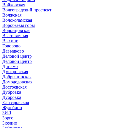
Войковская
Волгоградский проспект
Волжская
Волоколамская
Воробьёвы горы
Воронцовская
Выставочная
Выхино
Говорово
Давыдково
Деловой центр
Деловой центр
Динамо
Дмитровская
Добрынинская
Домодедовская
Достоевская
Дубровка
Дубровка
Елизаровская
Жулебино
ЗИЛ
Зорге
Зюзино