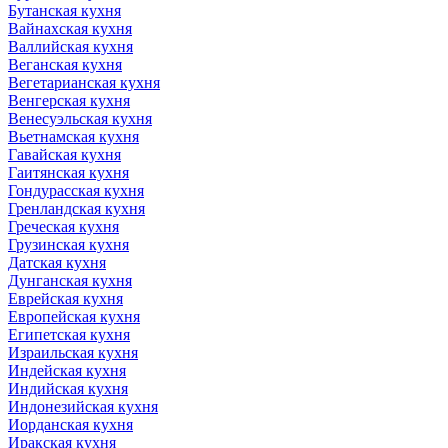
Бутанская кухня
Вайнахская кухня
Валлийская кухня
Веганская кухня
Вегетарианская кухня
Венгерская кухня
Венесуэльская кухня
Вьетнамская кухня
Гавайская кухня
Гаитянская кухня
Гондурасская кухня
Гренландская кухня
Греческая кухня
Грузинская кухня
Датская кухня
Дунганская кухня
Еврейская кухня
Европейская кухня
Египетская кухня
Израильская кухня
Индейская кухня
Индийская кухня
Индонезийская кухня
Иорданская кухня
Иракская кухня