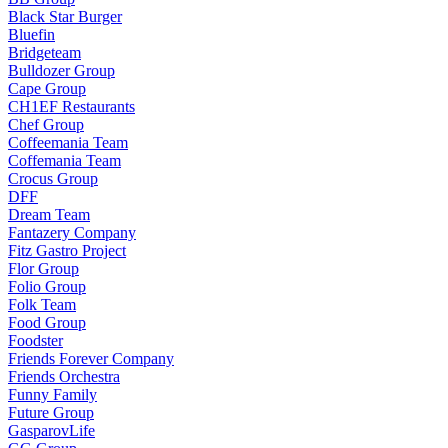
Black Star Burger
Bluefin
Bridgeteam
Bulldozer Group
Cape Group
CH1EF Restaurants
Chef Group
Coffeemania Team
Coffemania Team
Crocus Group
DFF
Dream Team
Fantazery Company
Fitz Gastro Project
Flor Group
Folio Group
Folk Team
Food Group
Foodster
Friends Forever Company
Friends Orchestra
Funny Family
Future Group
GasparovLife