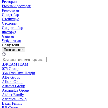
Ресторан
Рыбный ресторан
Рюмочная
Спорт-бар
Стейкхаус
Столовая
Сэндвич-бар
Фастфуд
Чайная
Чебуречная
Создатели
Показать все
.DREAMTEAM
075 Group
354 Exclusive Height
Alba Group
Albero Group
Artamet Group
Asparagus Group
Atelier Family
Atlantica Group
Bazar Family
BB Group