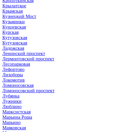
Кропоткинская
Крылатское
Крымская
Кузнецкий Мост
Кузьминки
Кунцевская
Курская
Кутузовская
Кутузовская
Ладожская
Ленинский проспект
Лермонтовский проспект
Лесопарковая
Лефортово
Лихоборы
Локомотив
Ломоносовская
Ломоносовский проспект
Лубянка
Лужники
Люблино
Марксистская
Марьина Роща
Марьино
Маяковская