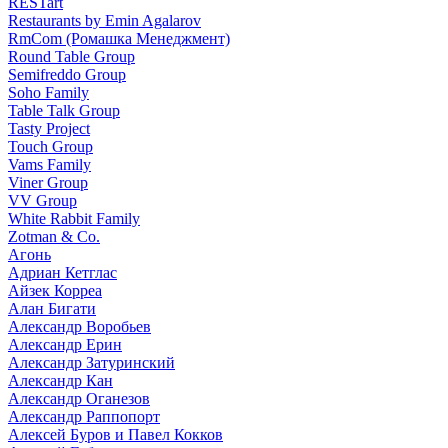
RESTart
Restaurants by Emin Agalarov
RmCom (Ромашка Менеджмент)
Round Table Group
Semifreddo Group
Soho Family
Table Talk Group
Tasty Project
Touch Group
Vams Family
Viner Group
VV Group
White Rabbit Family
Zotman & Co.
Агонь
Адриан Кетглас
Айзек Корреа
Алан Бигати
Александр Воробьев
Александр Ерин
Александр Затуринский
Александр Кан
Александр Оганезов
Александр Раппопорт
Алексей Буров и Павел Кокков