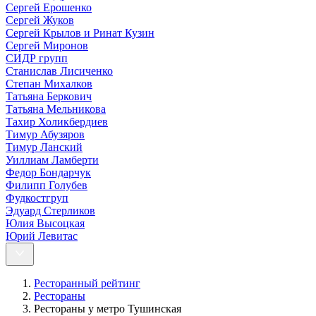
Сергей Ерошенко
Сергей Жуков
Сергей Крылов и Ринат Кузин
Сергей Миронов
СИДР групп
Станислав Лисиченко
Степан Михалков
Татьяна Беркович
Татьяна Мельникова
Тахир Холикбердиев
Тимур Абузяров
Тимур Ланский
Уиллиам Ламберти
Федор Бондарчук
Филипп Голубев
Фудкостгруп
Эдуард Стерликов
Юлия Высоцкая
Юрий Левитас
Ресторанный рейтинг
Рестораны
Рестораны у метро Тушинская