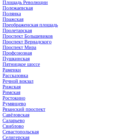
Площадь Революции
Полежаевская
Полянка
Пражская
Преображенская площадь
Пролетарская
Проспект Большевиков
Проспект Вернадского
Проспект Мира
Профсоюзная
Пушкинская
Пятницкое шоссе
Раменки
Рассказовка
Речной вокзал
Рижская
Римская
Ростокино
Румянцево
Рязанский проспект
Савёловская
Саларьево
Свиблово
Севастопольская
Селигерская