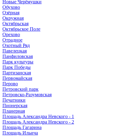
Новые Черёмушки
Обухово
Озёрная
Окружная
Октябрьская
Октябрьское Поле
Орехово
Отрадное
Охотный Ряд
Павелецкая
Панфиловская
Парк культуры
Парк Победы
Партизанская
Первомайская
Перово
Петровский парк
Петровско-Разумовская
Печатники
Пионерская
Планерная
Площадь Александра Невского - 1
Площадь Александра Невского - 2
Площадь Гагарина
Площадь Ильича