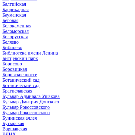
Балтийская
Баррикадная
Бауманская
Беговая
Белокаменная
Беломорская
Белорусская
Беляево
Бибирево
Библиотека имени Ленина
Битцевский парк
Борисово
Боровицкая
Боровское шоссе
Ботанический сад
Ботанический сад
Братиславская
Бульвар Адмирала Ушакова
Бульвар Дмитрия Донского
Бульвар Рокоссовского
Бульвар Рокоссовского
Бунинская аллея
Бутырская
Варшавская
ВДНХ