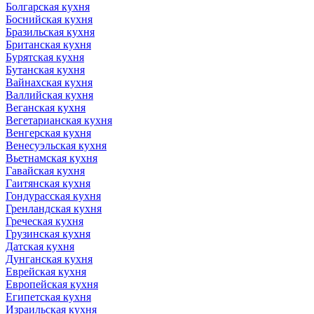
Болгарская кухня
Боснийская кухня
Бразильская кухня
Британская кухня
Бурятская кухня
Бутанская кухня
Вайнахская кухня
Валлийская кухня
Веганская кухня
Вегетарианская кухня
Венгерская кухня
Венесуэльская кухня
Вьетнамская кухня
Гавайская кухня
Гаитянская кухня
Гондурасская кухня
Гренландская кухня
Греческая кухня
Грузинская кухня
Датская кухня
Дунганская кухня
Еврейская кухня
Европейская кухня
Египетская кухня
Израильская кухня