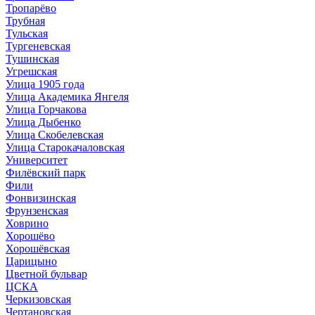
Тропарёво
Трубная
Тульская
Тургеневская
Тушинская
Угрешская
Улица 1905 года
Улица Академика Янгеля
Улица Горчакова
Улица Дыбенко
Улица Скобелевская
Улица Старокачаловская
Университет
Филёвский парк
Фили
Фонвизинская
Фрунзенская
Ховрино
Хорошёво
Хорошёвская
Царицыно
Цветной бульвар
ЦСКА
Черкизовская
Чертановская