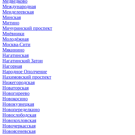
Медведково
Международная
Менделеевская
Минская
Митино
Мичуринский проспект
Мнёвники
Молодёжная
Москва-Сити
Мякинино
Нагатинская
Нагатинский Затон
Нагорная
Народное Ополчение
Нахимовский проспект
Нижегородская
Новаторская
Новогиреево
Новокосино
Новокузнецкая
Новопеределкино
Новослободская
Новохохловская
Новочеркасская
Новоясеневская