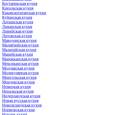
Костарикская кухня
Креольская кухня
Крымскотатарская кухня
Кубинская кухня
Латышская кухня
Ливанская кухня
Ливийская кухня
Литовская кухня
Македонская кухня
Малайзийская кухня
Мальтийская кухня
Марийская кухня
Марокканская кухня
Мексиканская кухня
Молдавская кухня
Молекулярная кухня
Монгольская кухня
Мордовская кухня
Немецкая кухня
Непальская кухня
Нидерландская кухня
Новая русская кухня
Новозеландская кухня
Норвежская кухня
Нордик кухня