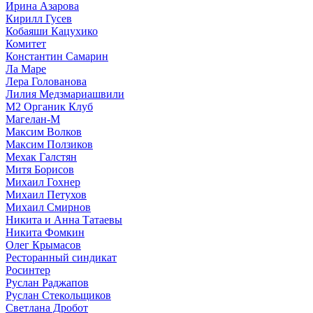
Ирина Азарова
Кирилл Гусев
Кобаяши Кацухико
Комитет
Константин Самарин
Ла Маре
Лера Голованова
Лилия Медзмариашвили
М2 Органик Клуб
Магелан-М
Максим Волков
Максим Ползиков
Мехак Галстян
Митя Борисов
Михаил Гохнер
Михаил Петухов
Михаил Смирнов
Никита и Анна Татаевы
Никита Фомкин
Олег Крымасов
Ресторанный синдикат
Росинтер
Руслан Раджапов
Руслан Стекольщиков
Светлана Дробот