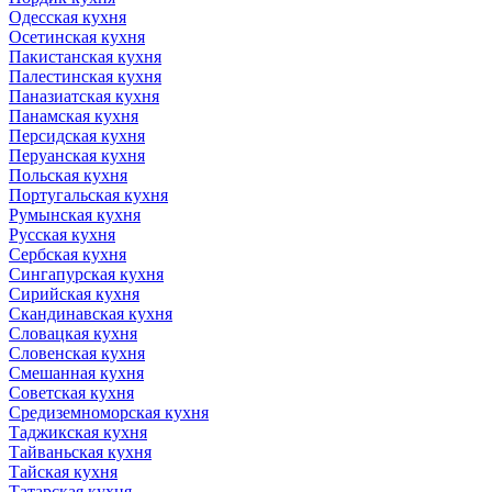
Одесская кухня
Осетинская кухня
Пакистанская кухня
Палестинская кухня
Паназиатская кухня
Панамская кухня
Персидская кухня
Перуанская кухня
Польская кухня
Португальская кухня
Румынская кухня
Русская кухня
Сербская кухня
Сингапурская кухня
Сирийская кухня
Скандинавская кухня
Словацкая кухня
Словенская кухня
Смешанная кухня
Советская кухня
Средиземноморская кухня
Таджикская кухня
Тайваньская кухня
Тайская кухня
Татарская кухня