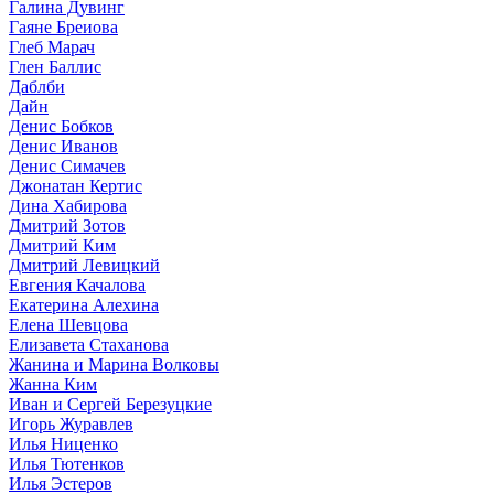
Галина Дувинг
Гаяне Бреиова
Глеб Марач
Глен Баллис
Даблби
Дайн
Денис Бобков
Денис Иванов
Денис Симачев
Джонатан Кертис
Дина Хабирова
Дмитрий Зотов
Дмитрий Ким
Дмитрий Левицкий
Евгения Качалова
Екатерина Алехина
Елена Шевцова
Елизавета Стаханова
Жанина и Марина Волковы
Жанна Ким
Иван и Сергей Березуцкие
Игорь Журавлев
Илья Ниценко
Илья Тютенков
Илья Эстеров