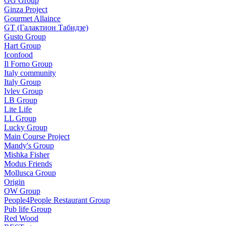
GG Group
Ginza Project
Gourmet Allaince
GT (Галактион Табидзе)
Gusto Group
Hart Group
Iconfood
Il Forno Group
Italy community
Italy Group
Ivlev Group
LB Group
Lite Life
LL Group
Lucky Group
Main Course Project
Mandy's Group
Mishka Fisher
Modus Friends
Mollusca Group
Origin
OW Group
People4People Restaurant Group
Pub life Group
Red Wood