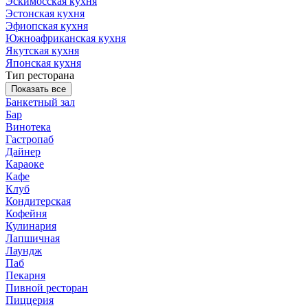
Эскимосская кухня
Эстонская кухня
Эфиопская кухня
Южноафриканская кухня
Якутская кухня
Японская кухня
Тип ресторана
Показать все
Банкетный зал
Бар
Винотека
Гастропаб
Дайнер
Караоке
Кафе
Клуб
Кондитерская
Кофейня
Кулинария
Лапшичная
Лаундж
Паб
Пекарня
Пивной ресторан
Пиццерия