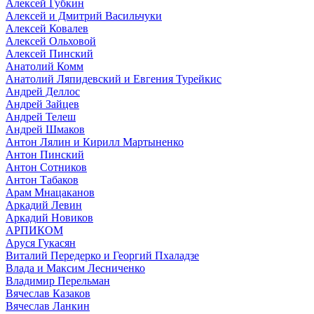
Алексей Губкин
Алексей и Дмитрий Васильчуки
Алексей Ковалев
Алексей Ольховой
Алексей Пинский
Анатолий Комм
Анатолий Ляпидевский и Евгения Турейкис
Андрей Деллос
Андрей Зайцев
Андрей Телеш
Андрей Шмаков
Антон Лялин и Кирилл Мартыненко
Антон Пинский
Антон Сотников
Антон Табаков
Арам Мнацаканов
Аркадий Левин
Аркадий Новиков
АРПИКОМ
Аруся Гукасян
Виталий Передерко и Георгий Пхаладзе
Влада и Максим Лесниченко
Владимир Перельман
Вячеслав Казаков
Вячеслав Ланкин