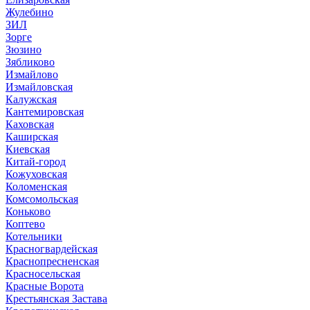
Жулебино
ЗИЛ
Зорге
Зюзино
Зябликово
Измайлово
Измайловская
Калужская
Кантемировская
Каховская
Каширская
Киевская
Китай-город
Кожуховская
Коломенская
Комсомольская
Коньково
Коптево
Котельники
Красногвардейская
Краснопресненская
Красносельская
Красные Ворота
Крестьянская Застава