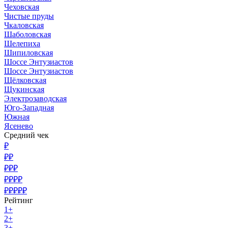
Чеховская
Чистые пруды
Чкаловская
Шаболовская
Шелепиха
Шипиловская
Шоссе Энтузиастов
Шоссе Энтузиастов
Щёлковская
Щукинская
Электрозаводская
Юго-Западная
Южная
Ясенево
Средний чек
₽
₽₽
₽₽₽
₽₽₽₽
₽₽₽₽₽
Рейтинг
1+
2+
3+