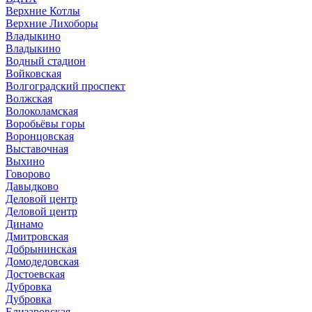
Верхние Котлы
Верхние Лихоборы
Владыкино
Владыкино
Водный стадион
Войковская
Волгоградский проспект
Волжская
Волоколамская
Воробьёвы горы
Воронцовская
Выставочная
Выхино
Говорово
Давыдково
Деловой центр
Деловой центр
Динамо
Дмитровская
Добрынинская
Домодедовская
Достоевская
Дубровка
Дубровка
Елизаровская