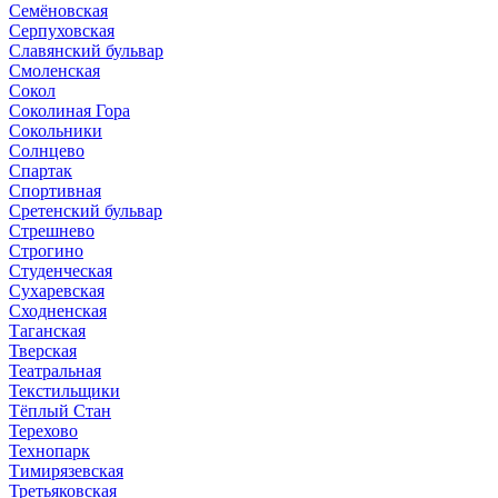
Семёновская
Серпуховская
Славянский бульвар
Смоленская
Сокол
Соколиная Гора
Сокольники
Солнцево
Спартак
Спортивная
Сретенский бульвар
Стрешнево
Строгино
Студенческая
Сухаревская
Сходненская
Таганская
Тверская
Театральная
Текстильщики
Тёплый Стан
Терехово
Технопарк
Тимирязевская
Третьяковская