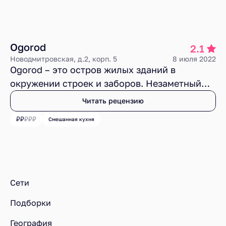
Ogorod
2.1
Новодмитровская, д.2, корп. 5
8 июля 2022
Ogorod – это остров жилых зданий в
окружении строек и заборов. Незаметный
вход. Спокойный аскетичный цементный
Читать рецензию
интерьер. Небольшое аппетитное меню.
Смешанная кухня
Умеренные цены. Во многом еще слабая и
незапоминающаяся еда (за некоторыми
исключениями). Временами странная
Ресторанный рейтинг
Рестораны
рецептура, и неопытный сервис. Таких
Рестораны у метро Дмитровская
«огородов» в каменных джунглях большого
Сети
города появлялось и исчезало достаточно –
Подборки
посмотрим, на сколько задержатся эти
«грядки» на Новодмитровке.
География