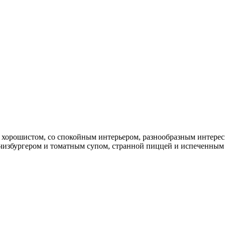
ти хорошистом, со спокойным интерьером, разнообразным интере
ми чизбургером и томатным супом, странной пиццей и испеченны