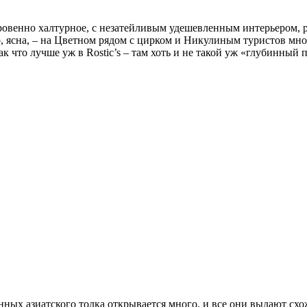
о откровенно халтурное, с незатейливым удешевленным интерьером
 ясна, – на Цветном рядом с цирком и Никулиным туристов мног
так что лучше уж в Rostic’s – там хоть и не такой уж «глубинный
ых азиатского толка открывается много, и все они выдают схож