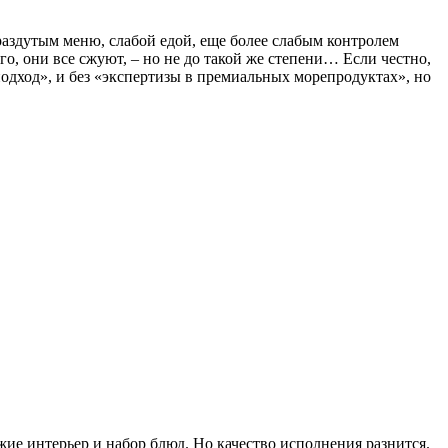
, раздутым меню, слабой едой, еще более слабым контролем
о, они все сжуют, – но не до такой же степени… Если честно,
 подход», и без «экспертизы в премиальных морепродуктах», но
ие интерьер и набор блюд. Но качество исполнения разнится.