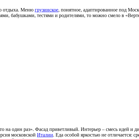
го отдыха. Меню
грузинское
, понятное, адаптированное под Мос
зьями, бабушками, тестями и родителями, то можно смело в «Верт
сто на один раз». Фасад приветливый. Интерьер – смесь идей и д
ерсия московской
Италии
. Еда особой яркостью не отличается: с