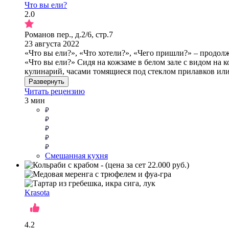
Что вы ели?
2.0
Романов пер., д.2/6, стр.7
23 августа 2022
«Что вы ели?», «Что хотели?», «Чего пришли?» – продолжа
«Что вы ели?» Сидя на кожзаме в белом зале с видом на 
кулинарий, часами томящиеся под стеклом прилавков или
Развернуть
Читать рецензию
3 мин
Смешанная кухня
Krasota
4.2