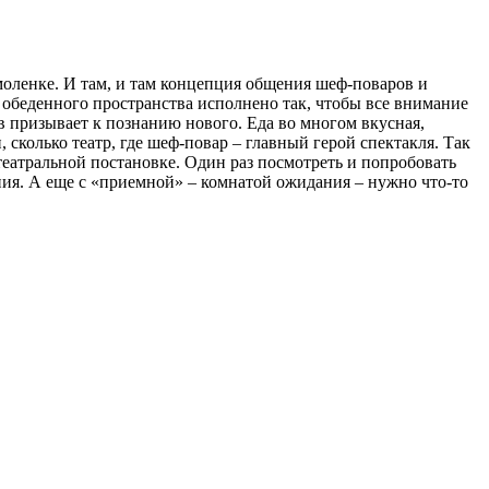
 Смоленке. И там, и там концепция общения шеф-поваров и
 обеденного пространства исполнено так, чтобы все внимание
 призывает к познанию нового. Еда во многом вкусная,
 сколько театр, где шеф-повар – главный герой спектакля. Так
театральной постановке. Один раз посмотреть и попробовать
ения. А еще с «приемной» – комнатой ожидания – нужно что-то