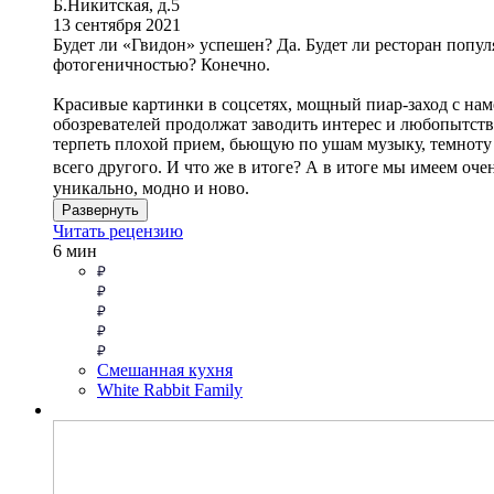
Б.Никитская, д.5
13 сентября 2021
Будет ли «Гвидон» успешен? Да. Будет ли ресторан попул
фотогеничностью? Конечно.
Красивые картинки в соцсетях, мощный пиар-заход с нам
обозревателей продолжат заводить интерес и любопытство
терпеть плохой прием, бьющую по ушам музыку, темноту п
всего другого. И что же в итоге? А в итоге мы имеем оче
уникально, модно и ново.
Развернуть
Читать рецензию
6 мин
Смешанная кухня
White Rabbit Family