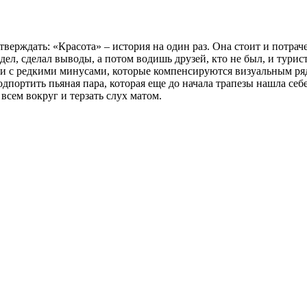
верждать: «Красота» – история на один раз. Она стоит и потраче
дел, сделал выводы, а потом водишь друзей, кто не был, и турис
и с редкими минусами, которые компенсируются визуальным рядо
одпортить пьяная пара, которая еще до начала трапезы нашла себе
 всем вокруг и терзать слух матом.