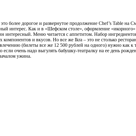
 – это более дорогое и развернутое продолжение Сhef’s Table на
нный интерес. Как и в «Шефском столе», оформление «икорного»
н интересный. Меню читается с аппетитом. Набор ингредиентов
компонентов и вкусов. Но все же Ikra – это не столько ресторан,
влечению (билеты все же 12 500 рублей на одного) нужно как к 
ько если очень надо выгулять бабушку-театралку на ее день рожд
 началом ужина.