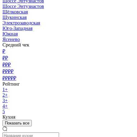
Шоссе Энтузиастов
Шоссе Энтузиастов
Щёлковская
Щукинская
Электрозаводская
Юго-Западная
Южная
Ясенево
Средний чек
₽
₽₽
₽₽₽
₽₽₽₽
₽₽₽₽₽
Рейтинг
1+
2+
3+
4+
5
Кухня
Показать все