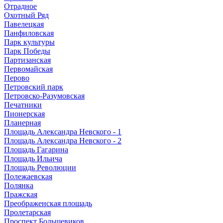
Отрадное
Охотный Ряд
Павелецкая
Панфиловская
Парк культуры
Парк Победы
Партизанская
Первомайская
Перово
Петровский парк
Петровско-Разумовская
Печатники
Пионерская
Планерная
Площадь Александра Невского - 1
Площадь Александра Невского - 2
Площадь Гагарина
Площадь Ильича
Площадь Революции
Полежаевская
Полянка
Пражская
Преображенская площадь
Пролетарская
Проспект Большевиков