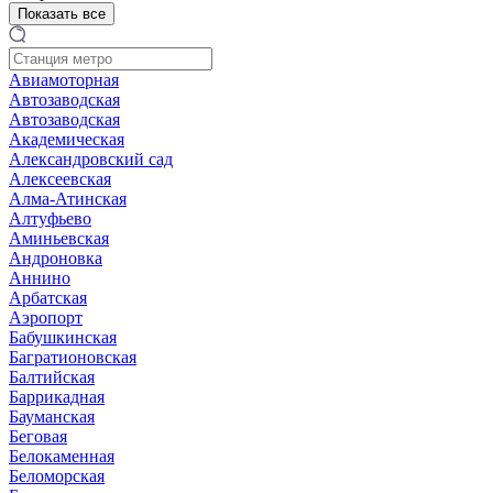
Показать все
Авиамоторная
Автозаводская
Автозаводская
Академическая
Александровский сад
Алексеевская
Алма-Атинская
Алтуфьево
Аминьевская
Андроновка
Аннино
Арбатская
Аэропорт
Бабушкинская
Багратионовская
Балтийская
Баррикадная
Бауманская
Беговая
Белокаменная
Беломорская