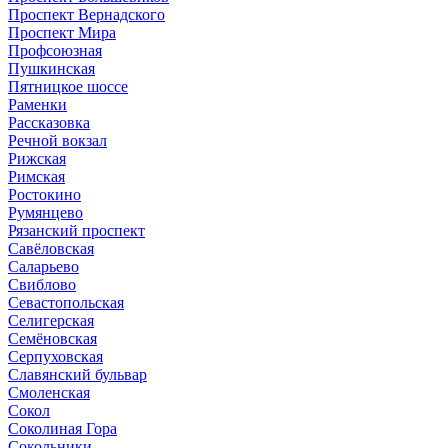
Проспект Вернадского
Проспект Мира
Профсоюзная
Пушкинская
Пятницкое шоссе
Раменки
Рассказовка
Речной вокзал
Рижская
Римская
Ростокино
Румянцево
Рязанский проспект
Савёловская
Саларьево
Свиблово
Севастопольская
Селигерская
Семёновская
Серпуховская
Славянский бульвар
Смоленская
Сокол
Соколиная Гора
Сокольники