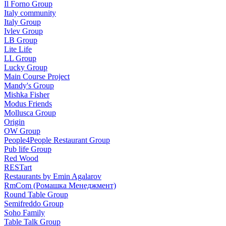
Il Forno Group
Italy community
Italy Group
Ivlev Group
LB Group
Lite Life
LL Group
Lucky Group
Main Course Project
Mandy's Group
Mishka Fisher
Modus Friends
Mollusca Group
Origin
OW Group
People4People Restaurant Group
Pub life Group
Red Wood
RESTart
Restaurants by Emin Agalarov
RmCom (Ромашка Менеджмент)
Round Table Group
Semifreddo Group
Soho Family
Table Talk Group