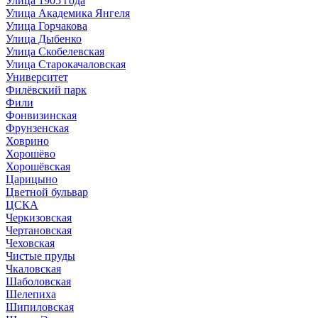
Улица 1905 года
Улица Академика Янгеля
Улица Горчакова
Улица Дыбенко
Улица Скобелевская
Улица Старокачаловская
Университет
Филёвский парк
Фили
Фонвизинская
Фрунзенская
Ховрино
Хорошёво
Хорошёвская
Царицыно
Цветной бульвар
ЦСКА
Черкизовская
Чертановская
Чеховская
Чистые пруды
Чкаловская
Шаболовская
Шелепиха
Шипиловская