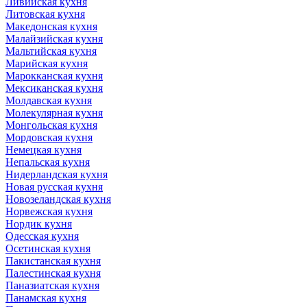
Ливийская кухня
Литовская кухня
Македонская кухня
Малайзийская кухня
Мальтийская кухня
Марийская кухня
Марокканская кухня
Мексиканская кухня
Молдавская кухня
Молекулярная кухня
Монгольская кухня
Мордовская кухня
Немецкая кухня
Непальская кухня
Нидерландская кухня
Новая русская кухня
Новозеландская кухня
Норвежская кухня
Нордик кухня
Одесская кухня
Осетинская кухня
Пакистанская кухня
Палестинская кухня
Паназиатская кухня
Панамская кухня