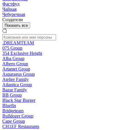
Фастфуд
Чайная
Чебуречная
Создатели
Показать все
.DREAMTEAM
075 Group
354 Exclusive Height
Alba Group
Albero Group
Artamet Group
Asparagus Group
Atelier Family
Atlantica Group
Bazar Family
BB Group
Black Star Burger
Bluefin
Bridgeteam
Bulldozer Group
Cape Group
CH1EF Restaurants