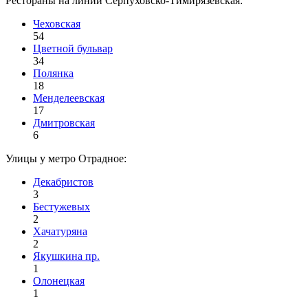
Рестораны на линии Серпуховско-Тимирязевская:
Чеховская
54
Цветной бульвар
34
Полянка
18
Менделеевская
17
Дмитровская
6
Улицы у метро Отрадное:
Декабристов
3
Бестужевых
2
Хачатуряна
2
Якушкина пр.
1
Олонецкая
1