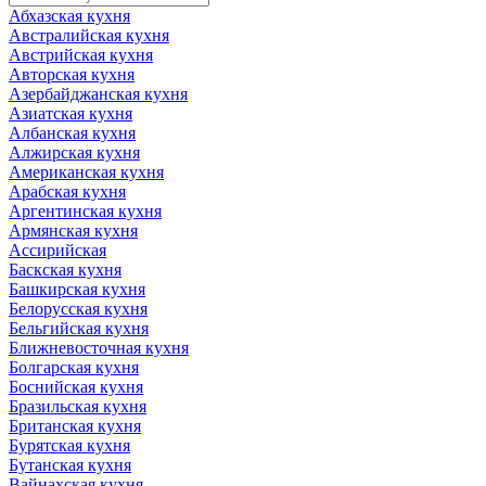
Абхазская кухня
Австралийская кухня
Австрийская кухня
Авторская кухня
Азербайджанская кухня
Азиатская кухня
Албанская кухня
Алжирская кухня
Американская кухня
Арабская кухня
Аргентинская кухня
Армянская кухня
Ассирийская
Баскская кухня
Башкирская кухня
Белорусская кухня
Бельгийская кухня
Ближневосточная кухня
Болгарская кухня
Боснийская кухня
Бразильская кухня
Британская кухня
Бурятская кухня
Бутанская кухня
Вайнахская кухня