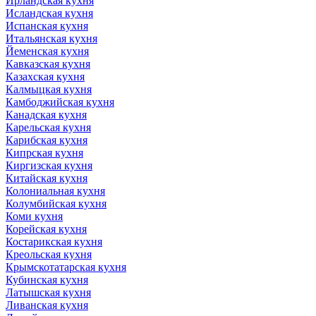
Ирландская кухня
Исландская кухня
Испанская кухня
Итальянская кухня
Йеменская кухня
Кавказская кухня
Казахская кухня
Калмыцкая кухня
Камбоджийская кухня
Канадская кухня
Карельская кухня
Карибская кухня
Кипрская кухня
Киргизская кухня
Китайская кухня
Колониальная кухня
Колумбийская кухня
Коми кухня
Корейская кухня
Костарикская кухня
Креольская кухня
Крымскотатарская кухня
Кубинская кухня
Латышская кухня
Ливанская кухня