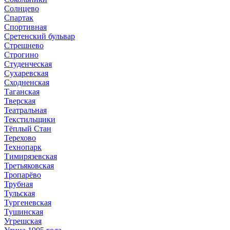
Солнцево
Спартак
Спортивная
Сретенский бульвар
Стрешнево
Строгино
Студенческая
Сухаревская
Сходненская
Таганская
Тверская
Театральная
Текстильщики
Тёплый Стан
Терехово
Технопарк
Тимирязевская
Третьяковская
Тропарёво
Трубная
Тульская
Тургеневская
Тушинская
Угрешская