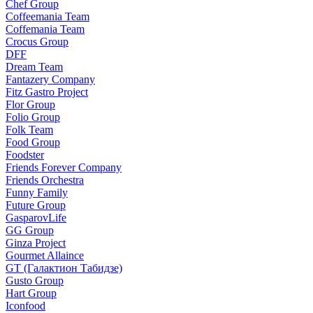
Chef Group
Coffeemania Team
Coffemania Team
Crocus Group
DFF
Dream Team
Fantazery Company
Fitz Gastro Project
Flor Group
Folio Group
Folk Team
Food Group
Foodster
Friends Forever Company
Friends Orchestra
Funny Family
Future Group
GasparovLife
GG Group
Ginza Project
Gourmet Allaince
GT (Галактион Табидзе)
Gusto Group
Hart Group
Iconfood