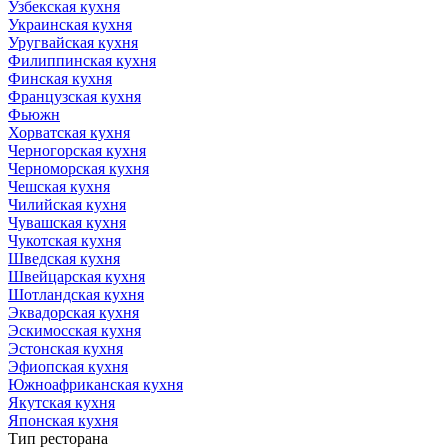
Узбекская кухня
Украинская кухня
Уругвайская кухня
Филиппинская кухня
Финская кухня
Французская кухня
Фьюжн
Хорватская кухня
Черногорская кухня
Черноморская кухня
Чешская кухня
Чилийская кухня
Чувашская кухня
Чукотская кухня
Шведская кухня
Швейцарская кухня
Шотландская кухня
Эквадорская кухня
Эскимосская кухня
Эстонская кухня
Эфиопская кухня
Южноафриканская кухня
Якутская кухня
Японская кухня
Тип ресторана