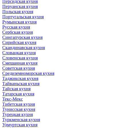
Персидская кухня
Перуанская кухня
Польская кухня
Португальская кухня
Румынская кухня
Русская кухня
Сербская кухня
Сингапурская кухня
Сирийская кухня
Скандинавская кухня
Словацкая кухня
Словенская кухня
Смешанная кухня
Советская кухня
Средиземноморская кухня
Таджикская кухня
Тайваньская кухня
Тайская кухня
Татарская кухня
Текс-Мекс
Тибетская кухня
Тунисская кухня
Турецкая кухня
Туркменская кухня
Удмуртская кухня