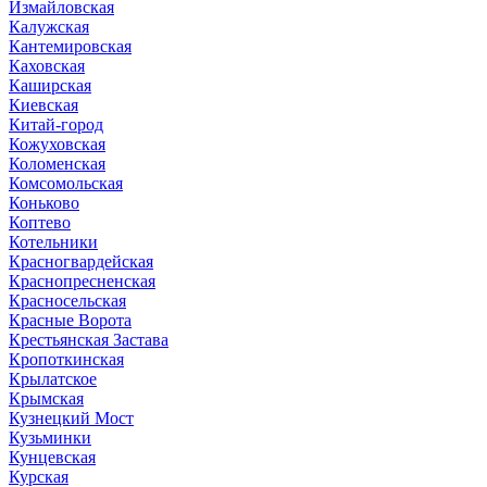
Измайловская
Калужская
Кантемировская
Каховская
Каширская
Киевская
Китай-город
Кожуховская
Коломенская
Комсомольская
Коньково
Коптево
Котельники
Красногвардейская
Краснопресненская
Красносельская
Красные Ворота
Крестьянская Застава
Кропоткинская
Крылатское
Крымская
Кузнецкий Мост
Кузьминки
Кунцевская
Курская