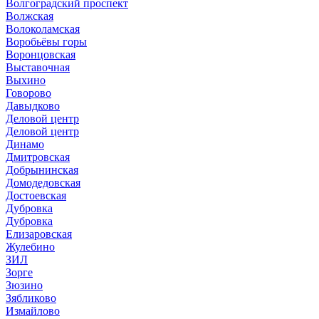
Волгоградский проспект
Волжская
Волоколамская
Воробьёвы горы
Воронцовская
Выставочная
Выхино
Говорово
Давыдково
Деловой центр
Деловой центр
Динамо
Дмитровская
Добрынинская
Домодедовская
Достоевская
Дубровка
Дубровка
Елизаровская
Жулебино
ЗИЛ
Зорге
Зюзино
Зябликово
Измайлово