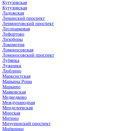
Кутузовская
Кутузовская
Ладожская
Ленинский проспект
Лермонтовский проспект
Лесопарковая
Лефортово
Лихоборы
Локомотив
Ломоносовская
Ломоносовский проспект
Лубянка
Лужники
Люблино
Марксистская
Марьина Роща
Марьино
Маяковская
Медведково
Международная
Менделеевская
Минская
Митино
Мичуринский проспект
Мнёвники