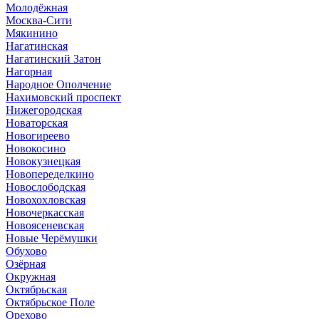
Молодёжная
Москва-Сити
Мякинино
Нагатинская
Нагатинский Затон
Нагорная
Народное Ополчение
Нахимовский проспект
Нижегородская
Новаторская
Новогиреево
Новокосино
Новокузнецкая
Новопеределкино
Новослободская
Новохохловская
Новочеркасская
Новоясеневская
Новые Черёмушки
Обухово
Озёрная
Окружная
Октябрьская
Октябрьское Поле
Орехово