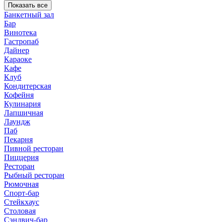
Показать все
Банкетный зал
Бар
Винотека
Гастропаб
Дайнер
Караоке
Кафе
Клуб
Кондитерская
Кофейня
Кулинария
Лапшичная
Лаундж
Паб
Пекарня
Пивной ресторан
Пиццерия
Ресторан
Рыбный ресторан
Рюмочная
Спорт-бар
Стейкхаус
Столовая
Сэндвич-бар