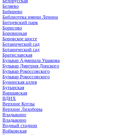
Белорусская
Беляево
Бибирево
Библиотека имени Ленина
Битцевский парк
Борисово
Боровицкая
Боровское шоссе
Ботанический сад
Ботанический сад
Братиславская
Бульвар Адмирала Ушакова
Бульвар Дмитрия Донского
Бульвар Рокоссовского
Бульвар Рокоссовского
Бунинская аллея
Бутырская
Варшавская
ВДНХ
Верхние Котлы
Верхние Лихоборы
Владыкино
Владыкино
Водный стадион
Войковская