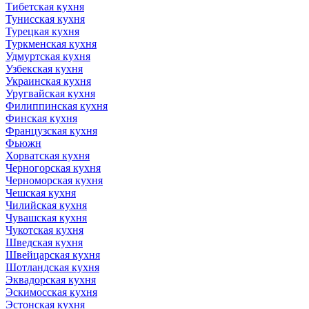
Тибетская кухня
Тунисская кухня
Турецкая кухня
Туркменская кухня
Удмуртская кухня
Узбекская кухня
Украинская кухня
Уругвайская кухня
Филиппинская кухня
Финская кухня
Французская кухня
Фьюжн
Хорватская кухня
Черногорская кухня
Черноморская кухня
Чешская кухня
Чилийская кухня
Чувашская кухня
Чукотская кухня
Шведская кухня
Швейцарская кухня
Шотландская кухня
Эквадорская кухня
Эскимосская кухня
Эстонская кухня