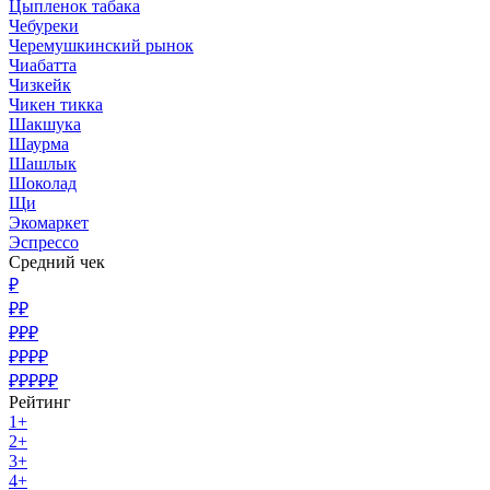
Цыпленок табака
Чебуреки
Черемушкинский рынок
Чиабатта
Чизкейк
Чикен тикка
Шакшука
Шаурма
Шашлык
Шоколад
Щи
Экомаркет
Эспрессо
Средний чек
₽
₽₽
₽₽₽
₽₽₽₽
₽₽₽₽₽
Рейтинг
1+
2+
3+
4+