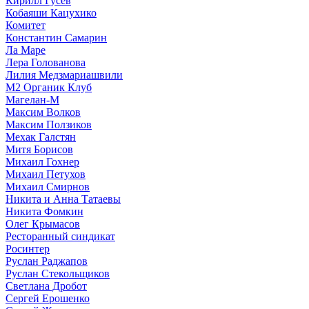
Кирилл Гусев
Кобаяши Кацухико
Комитет
Константин Самарин
Ла Маре
Лера Голованова
Лилия Медзмариашвили
М2 Органик Клуб
Магелан-М
Максим Волков
Максим Ползиков
Мехак Галстян
Митя Борисов
Михаил Гохнер
Михаил Петухов
Михаил Смирнов
Никита и Анна Татаевы
Никита Фомкин
Олег Крымасов
Ресторанный синдикат
Росинтер
Руслан Раджапов
Руслан Стекольщиков
Светлана Дробот
Сергей Ерошенко