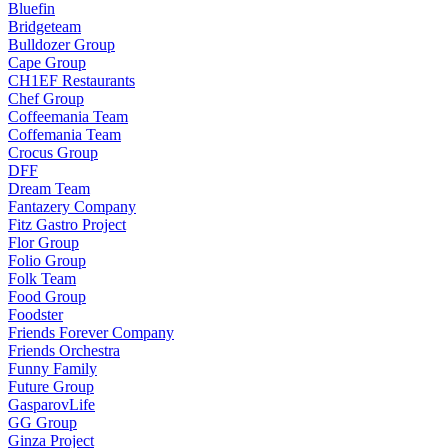
Bluefin
Bridgeteam
Bulldozer Group
Cape Group
CH1EF Restaurants
Chef Group
Coffeemania Team
Coffemania Team
Crocus Group
DFF
Dream Team
Fantazery Company
Fitz Gastro Project
Flor Group
Folio Group
Folk Team
Food Group
Foodster
Friends Forever Company
Friends Orchestra
Funny Family
Future Group
GasparovLife
GG Group
Ginza Project