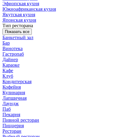
Эфиопская кухня
Южноафриканская кухня
Якутская кухня
Японская кухня
Тип ресторана
Показать все
Банкетный зал
Бар
Винотека
Гастропаб
Дайнер
Караоке
Кафе
Клуб
Кондитерская
Кофейня
Кулинария
Лапшичная
Лаундж
Паб
Пекарня
Пивной ресторан
Пиццерия
Ресторан
Рыбный ресторан