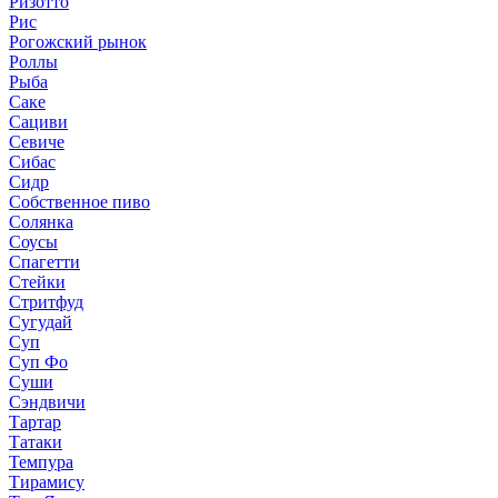
Ризотто
Рис
Рогожский рынок
Роллы
Рыба
Саке
Сациви
Севиче
Сибас
Сидр
Собственное пиво
Солянка
Соусы
Спагетти
Стейки
Стритфуд
Сугудай
Суп
Суп Фо
Суши
Сэндвичи
Тартар
Татаки
Темпура
Тирамису