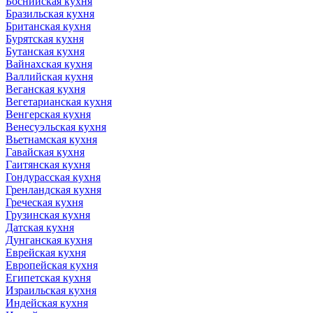
Боснийская кухня
Бразильская кухня
Британская кухня
Бурятская кухня
Бутанская кухня
Вайнахская кухня
Валлийская кухня
Веганская кухня
Вегетарианская кухня
Венгерская кухня
Венесуэльская кухня
Вьетнамская кухня
Гавайская кухня
Гаитянская кухня
Гондурасская кухня
Гренландская кухня
Греческая кухня
Грузинская кухня
Датская кухня
Дунганская кухня
Еврейская кухня
Европейская кухня
Египетская кухня
Израильская кухня
Индейская кухня