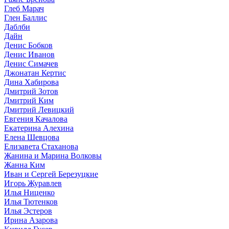
Глеб Марач
Глен Баллис
Даблби
Дайн
Денис Бобков
Денис Иванов
Денис Симачев
Джонатан Кертис
Дина Хабирова
Дмитрий Зотов
Дмитрий Ким
Дмитрий Левицкий
Евгения Качалова
Екатерина Алехина
Елена Шевцова
Елизавета Стаханова
Жанина и Марина Волковы
Жанна Ким
Иван и Сергей Березуцкие
Игорь Журавлев
Илья Ниценко
Илья Тютенков
Илья Эстеров
Ирина Азарова