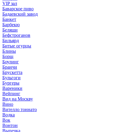
VIP зал
Баварское пиво
Бадаевский завод
Банкет
Барбекю
Беляши
Бефстроганов
Бильярд
Битые огурцы
Блины
Борщ
Боулинг
Бранчи
Брускетта
Бульгоги
Бургеры
Вареники
Вейпинг
Вид на Москву
Вино
Вителло тоннато
Водка
Вок
Вонтон
Выпечка