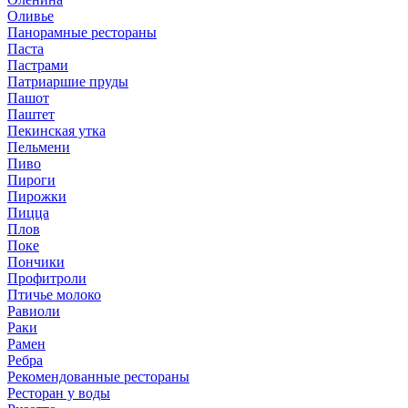
Оливье
Панорамные рестораны
Паста
Пастрами
Патриаршие пруды
Пашот
Паштет
Пекинская утка
Пельмени
Пиво
Пироги
Пирожки
Пицца
Плов
Поке
Пончики
Профитроли
Птичье молоко
Равиоли
Раки
Рамен
Ребра
Рекомендованные рестораны
Ресторан у воды