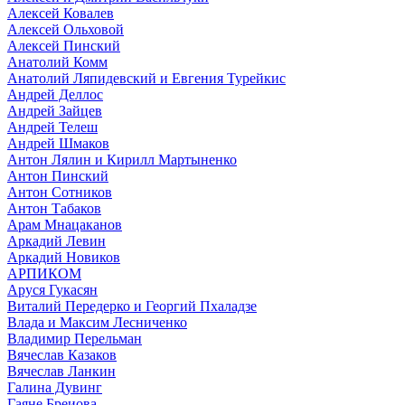
Алексей Ковалев
Алексей Ольховой
Алексей Пинский
Анатолий Комм
Анатолий Ляпидевский и Евгения Турейкис
Андрей Деллос
Андрей Зайцев
Андрей Телеш
Андрей Шмаков
Антон Лялин и Кирилл Мартыненко
Антон Пинский
Антон Сотников
Антон Табаков
Арам Мнацаканов
Аркадий Левин
Аркадий Новиков
АРПИКОМ
Аруся Гукасян
Виталий Передерко и Георгий Пхаладзе
Влада и Максим Лесниченко
Владимир Перельман
Вячеслав Казаков
Вячеслав Ланкин
Галина Дувинг
Гаяне Бреиова