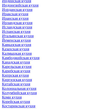
Индийская кухня
Индонезийская кухня
Иорданская кухня
Иракская кухня
Иранская кухня
Ирландская кухня
Исландская кухня
Испанская кухня
Итальянская кухня
Йеменская кухня
Кавказская кухня
Казахская кухня
Калмыцкая кухня
Камбоджийская кухня
Канадская кухня
Карельская кухня
Карибская кухня
Кипрская кухня
Киргизская кухня
Китайская кухня
Колониальная кухня
Колумбийская кухня
Коми кухня
Корейская кухня
Костарикская кухня