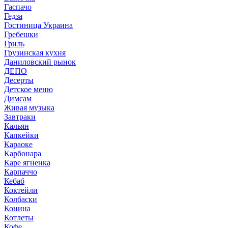
Гаспачо
Гедза
Гостиница Украина
Гребешки
Гриль
Грузинская кухня
Даниловский рынок
ДЕПО
Десерты
Детское меню
Димсам
Живая музыка
Завтраки
Кальян
Капкейки
Караоке
Карбонара
Каре ягненка
Карпаччо
Кебаб
Коктейли
Колбаски
Конина
Котлеты
Кофе