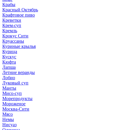
Крабы
Красный Октябрь
Крафтовое пиво
Креветки
Крем-суп
Кремль
Крокус Сити
Круассаны
Куриные крылья
Курица
Кускус
Кюфта
Лапша
Летние веранды
Лобио
Луковый суп
Манты
Мисо-суп
Морепродукты
Мороженое
Москва-Сити
Мясо
Немы
Нисуаз
Оленина