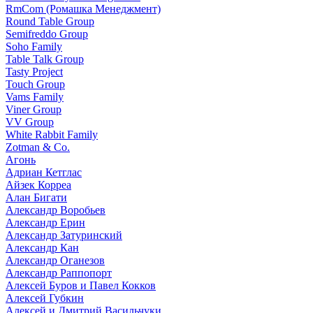
RmCom (Ромашка Менеджмент)
Round Table Group
Semifreddo Group
Soho Family
Table Talk Group
Tasty Project
Touch Group
Vams Family
Viner Group
VV Group
White Rabbit Family
Zotman & Co.
Агонь
Адриан Кетглас
Айзек Корреа
Алан Бигати
Александр Воробьев
Александр Ерин
Александр Затуринский
Александр Кан
Александр Оганезов
Александр Раппопорт
Алексей Буров и Павел Кокков
Алексей Губкин
Алексей и Дмитрий Васильчуки