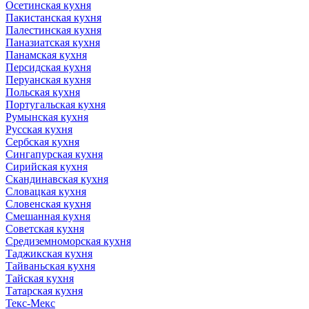
Осетинская кухня
Пакистанская кухня
Палестинская кухня
Паназиатская кухня
Панамская кухня
Персидская кухня
Перуанская кухня
Польская кухня
Португальская кухня
Румынская кухня
Русская кухня
Сербская кухня
Сингапурская кухня
Сирийская кухня
Скандинавская кухня
Словацкая кухня
Словенская кухня
Смешанная кухня
Советская кухня
Средиземноморская кухня
Таджикская кухня
Тайваньская кухня
Тайская кухня
Татарская кухня
Текс-Мекс