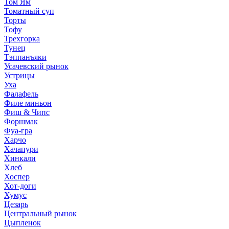
Том Ям
Томатный суп
Торты
Тофу
Трехгорка
Тунец
Тэппанъяки
Усачевский рынок
Устрицы
Уха
Фалафель
Филе миньон
Фиш & Чипс
Форшмак
Фуа-гра
Харчо
Хачапури
Хинкали
Хлеб
Хоспер
Хот-доги
Хумус
Цезарь
Центральный рынок
Цыпленок