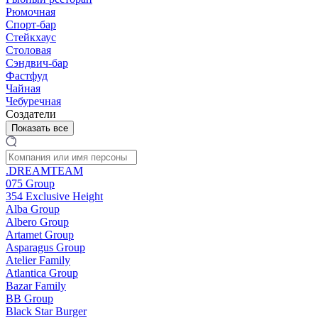
Рюмочная
Спорт-бар
Стейкхаус
Столовая
Сэндвич-бар
Фастфуд
Чайная
Чебуречная
Создатели
Показать все
.DREAMTEAM
075 Group
354 Exclusive Height
Alba Group
Albero Group
Artamet Group
Asparagus Group
Atelier Family
Atlantica Group
Bazar Family
BB Group
Black Star Burger