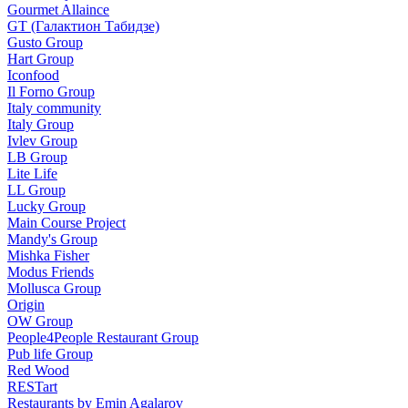
Gourmet Allaince
GT (Галактион Табидзе)
Gusto Group
Hart Group
Iconfood
Il Forno Group
Italy community
Italy Group
Ivlev Group
LB Group
Lite Life
LL Group
Lucky Group
Main Course Project
Mandy's Group
Mishka Fisher
Modus Friends
Mollusca Group
Origin
OW Group
People4People Restaurant Group
Pub life Group
Red Wood
RESTart
Restaurants by Emin Agalarov