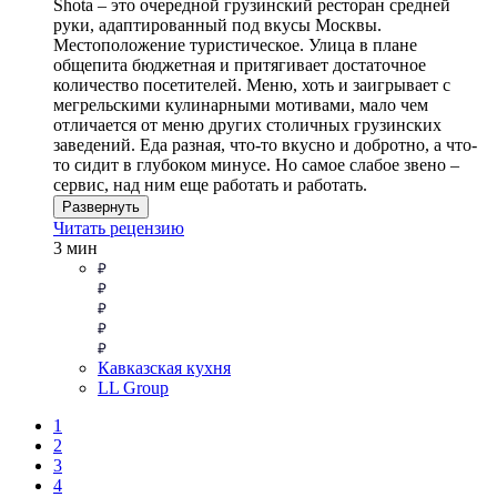
Shota – это очередной грузинский ресторан средней
руки, адаптированный под вкусы Москвы.
Местоположение туристическое. Улица в плане
общепита бюджетная и притягивает достаточное
количество посетителей. Меню, хоть и заигрывает с
мегрельскими кулинарными мотивами, мало чем
отличается от меню других столичных грузинских
заведений. Еда разная, что-то вкусно и добротно, а что-
то сидит в глубоком минусе. Но самое слабое звено –
сервис, над ним еще работать и работать.
Развернуть
Читать рецензию
3 мин
Кавказская кухня
LL Group
1
2
3
4