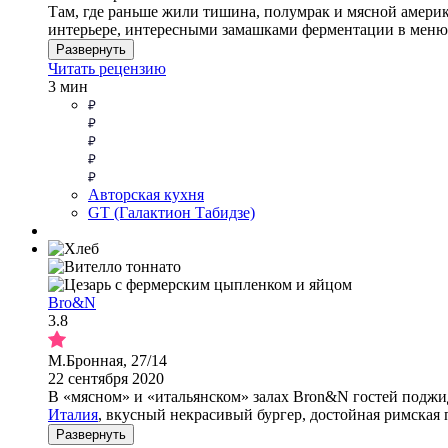
Там, где раньше жили тишина, полумрак и мясной америк
интерьере, интересными замашками ферментации в меню, 
Развернуть
Читать рецензию
3 мин
Авторская кухня
GT (Галактион Табидзе)
Bro&N
3.8
М.Бронная, 27/14
22 сентября 2020
В «мясном» и «итальянском» залах Bron&N гостей поджида
Италия
, вкусный некрасивый бургер, достойная римская 
Развернуть